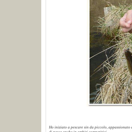
Ho iniziato a pescare sin da piccolo, appassionato d
di pesce anche in ambiti competitivi...