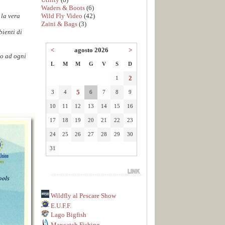
Waders & Boots
(6)
Wild Fly Video
(42)
 la vera
Zaini & Bags
(3)
bienti di
<
agosto 2026
>
to ad ogni
L
M
M
G
V
S
D
2
1
5
3
4
6
7
8
9
10
11
12
13
14
15
16
17
18
19
20
21
22
23
24
25
26
27
28
29
30
31
Wildfly al Pescare Show
E.U.F.F.
Lago Bigfish
Maxcatch Fishing