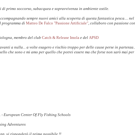
i di primo soccorso, subacquea e sopravvivenza in ambiente ostile.
accompagnando sempre nuovi amici alla scoperta di questa fantastica pesca.... nel
il programma di
Matteo De Falco "Passione Artificiale"
, collaboro con passione co
Bologna, membro del club
Catch & Release Imola
e del
APSD
anti a nulla... a volte esagero e rischio troppo per delle cause perse in partenza.
uello che sono e mi amo per quello che potrei essere ma che forse non sarò mai per 
S. - European Center Of Fly Fishing Schools
shing Adventures
 vi risponderò il prima possibile !!