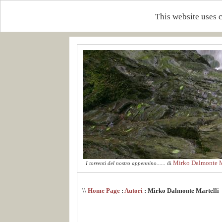
This website uses 
Mirko Dalmonte M
I torrenti del nostro appennino......
di
\\
Home Page
:
Autori
: Mirko Dalmonte Martelli