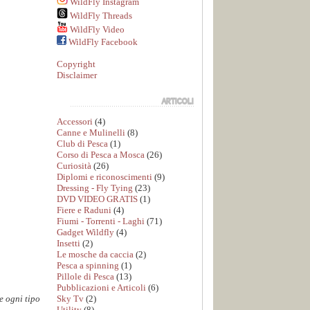
WildFly Instagram
WildFly Threads
WildFly Video
WildFly Facebook
Copyright
Disclaimer
Accessori
(4)
Canne e Mulinelli
(8)
Club di Pesca
(1)
Corso di Pesca a Mosca
(26)
Curiosità
(26)
Diplomi e riconoscimenti
(9)
Dressing - Fly Tying
(23)
DVD VIDEO GRATIS
(1)
Fiere e Raduni
(4)
Fiumi - Torrenti - Laghi
(71)
Gadget Wildfly
(4)
Insetti
(2)
Le mosche da caccia
(2)
Pesca a spinning
(1)
Pillole di Pesca
(13)
Pubblicazioni e Articoli
(6)
Sky Tv
(2)
e ogni tipo
Utility
(8)