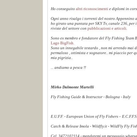
Ho conseguito
altri riconoscimenti
e diplomi in cors
Ogni anno risalgo i torrenti del nostro Appennino 
ho girato una puntata per SKY Tv, canale 236, per 
riviste del settore con
pubblicazioni e articoli
.
Sono ex membro e fondatore del Fly Fishing Team 
Lago BigFish.
Sono un innegabile testardo , non mi arrendo mai dav
permaloso , ottimista e sognatore.. mi piaccio per q
mia pigrizia..
... andiamo a pesca !!
Mirko Dalmonte Martelli
Fly Fishing Guide & Instructor - Bologna - Italy
E.U.F.F. - European Union of Fly Fishers – E.C.F.F.
Catch & Release Imola - Wildfly.it - WildFly Fly Fi
Cel. 3472102114 - mandatemi un messaggio whatsapp,