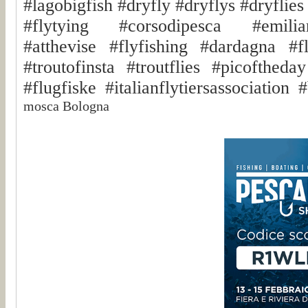
#lagobigfish #dryfly #dryflys #dryflies
#flytying #corsodipesca #emili
#atthevise #flyfishing #dardagna #fl
#troutofinsta #troutflies #picoftheda
#flugfiske #italianflytiersassociati
mosca Bologna