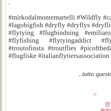
.
#mirkodalmontemartelli #Wildfly #c
#lagobigfish #dryfly #dryflys #dryfli
#flytying #flugbindning #emiliar
#flyfishing #flytyingaddict #fly
#troutofinsta #troutflies #picofthe
#flugfiske #italianflytiersassociatio
..tutto quest