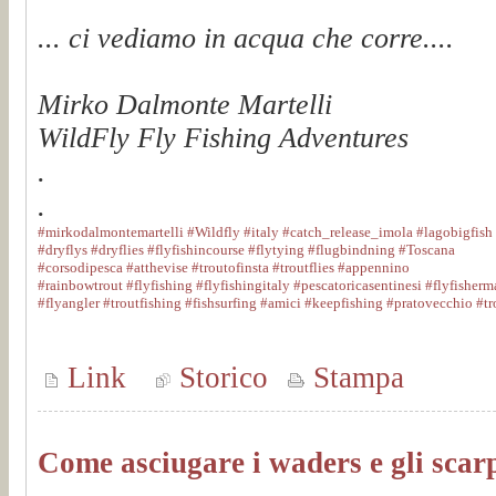
... ci vediamo in acqua che corre....
Mirko Dalmonte Martelli
WildFly Fly Fishing Adventures
.
.
#mirkodalmontemartelli
#Wildfly
#italy
#catch_release_imola
#lagobigfish
#dryflys
#dryflies
#flyfishincourse
#flytying
#flugbindning
#Toscana
#corsodipesca
#atthevise
#troutofinsta
#troutflies
#appennino
#rainbowtrout
#flyfishing
#flyfishingitaly
#pescatoricasentinesi
#flyfisherm
#flyangler
#troutfishing
#fishsurfing
#amici
#keepfishing
#pratovecchio
#tr
Link
Storico
Stampa
Come asciugare i waders e gli sc