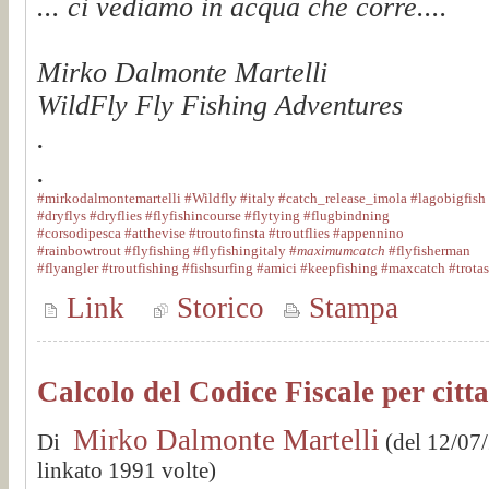
... ci vediamo in acqua che corre....
Mirko Dalmonte Martelli
WildFly Fly Fishing Adventures
.
.
#mirkodalmontemartelli
#Wildfly
#italy
#catch_release_imola
#lagobigfish
#dryflys
#dryflies
#flyfishincourse
#flytying
#flugbindning
#corsodipesca
#atthevise
#troutofinsta
#troutflies
#appennino
#rainbowtrout
#flyfishing
#flyfishingitaly
#
maximumcatch
#flyfisherman
#flyangler
#troutfishing
#fishsurfing
#amici
#keepfishing
#maxcatch
#trotas
Link
Storico
Stampa
Calcolo del Codice Fiscale per citta
Mirko Dalmonte Martelli
Di
(del 12/07
linkato 1991 volte)