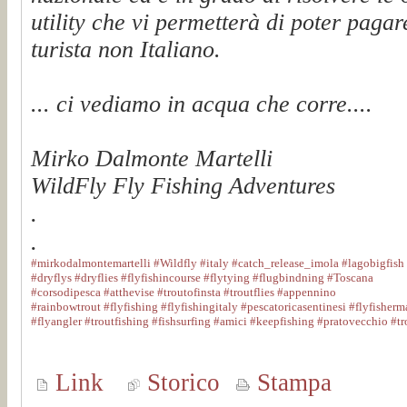
utility che vi permetterà di poter pagar
turista non Italiano.
... ci vediamo in acqua che corre....
Mirko Dalmonte Martelli
WildFly Fly Fishing Adventures
.
.
#mirkodalmontemartelli
#Wildfly
#italy
#catch_release_imola
#lagobigfish
#dryflys
#dryflies
#flyfishincourse
#flytying
#flugbindning
#Toscana
#corsodipesca
#atthevise
#troutofinsta
#troutflies
#appennino
#rainbowtrout
#flyfishing
#flyfishingitaly
#pescatoricasentinesi
#flyfisherm
#flyangler
#troutfishing
#fishsurfing
#amici
#keepfishing
#pratovecchio
#tr
Link
Storico
Stampa