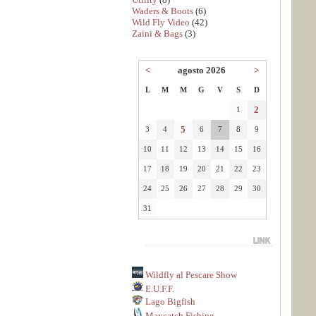
Waders & Boots
(6)
Wild Fly Video
(42)
Zaini & Bags
(3)
<
agosto 2026
>
L
M
M
G
V
S
D
2
1
5
3
4
6
7
8
9
10
11
12
13
14
15
16
17
18
19
20
21
22
23
24
25
26
27
28
29
30
31
Wildfly al Pescare Show
E.U.F.F.
Lago Bigfish
Maxcatch Fishing