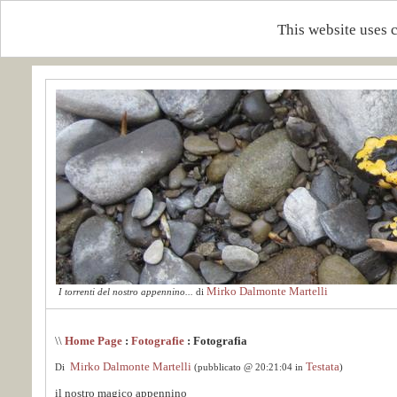
This website uses 
Mirko Dalmonte Martelli
I torrenti del nostro appennino...
di
\\
Home Page
:
Fotografie
: Fotografia
Mirko Dalmonte Martelli
Testata
Di
(pubblicato @ 20:21:04 in
)
il nostro magico appennino