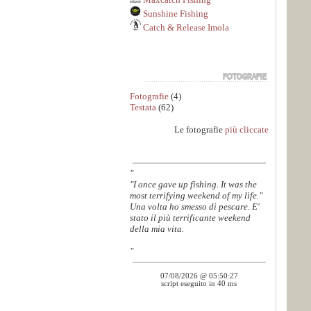
Sunshine Fishing
Catch & Release Imola
Fotografie
(4)
Testata
(62)
Le fotografie
più cliccate
"
"I once gave up fishing. It was the
most terrifying weekend of my life."
Una volta ho smesso di pescare. E'
stato il più terrificante weekend
della mia vita.
"
07/08/2026 @ 05:50:27
script eseguito in 40 ms