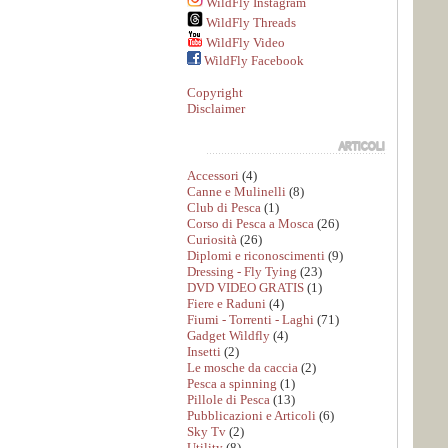
WildFly Instagram
WildFly Threads
WildFly Video
WildFly Facebook
Copyright
Disclaimer
Accessori
(4)
Canne e Mulinelli
(8)
Club di Pesca
(1)
Corso di Pesca a Mosca
(26)
Curiosità
(26)
Diplomi e riconoscimenti
(9)
Dressing - Fly Tying
(23)
DVD VIDEO GRATIS
(1)
Fiere e Raduni
(4)
Fiumi - Torrenti - Laghi
(71)
Gadget Wildfly
(4)
Insetti
(2)
Le mosche da caccia
(2)
Pesca a spinning
(1)
Pillole di Pesca
(13)
Pubblicazioni e Articoli
(6)
Sky Tv
(2)
Utility
(8)