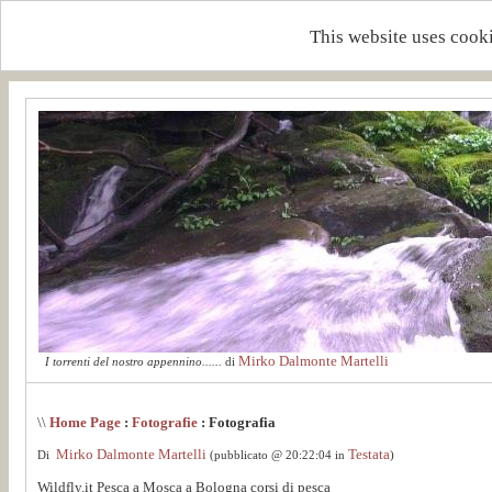
This website uses cooki
Mirko Dalmonte Martelli
I torrenti del nostro appennino......
di
\\
Home Page
:
Fotografie
: Fotografia
Mirko Dalmonte Martelli
Testata
Di
(pubblicato @ 20:22:04 in
)
Wildfly.it Pesca a Mosca a Bologna corsi di pesca