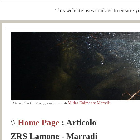
This website uses cookies to ensure y
Mirko Dalmonte Martelli
I torrenti del nostro appennino......
di
\\
Home Page
: Articolo
ZRS Lamone - Marradi