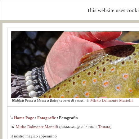
This website uses cooki
Mirko Dalmonte Martelli
Wildfly.it Pesca a Mosca a Bologna corsi di pesca...
di
\\
Home Page
:
Fotografie
: Fotografia
Mirko Dalmonte Martelli
Testata
Di
(pubblicato @ 20:21:04 in
)
il nostro magico appennino