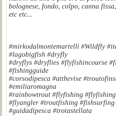
bolognese, fondo, colpo, canna fissa,
etc etc...
#mirkodalmontemartelli #Wildfly #it
#lagobigfish #dryfly
#dryflys #dryflies #flyfishincourse #
#fishingguide
#corsodipesca #atthevise #troutofinst
#emiliaromagna
#rainbowtrout #flyfishing #flyfishin
#flyangler #troutfishing #fishsurfin
#guidadipesca #trotastellata