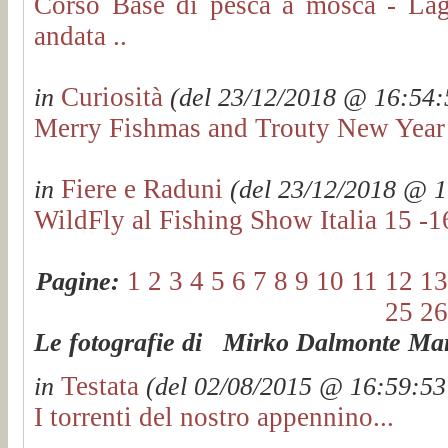
Corso Base di pesca a mosca - La
andata ..
Curiosità
in
(del 23/12/2018 @ 16:54:5
Merry Fishmas and Trouty New Year
Fiere e Raduni
in
(del 23/12/2018 @ 16
WildFly al Fishing Show Italia 15 -1
1
2
3
4
5
6
7
8
9
10
11
12
13
Pagine:
25
26
Le fotografie di Mirko Dalmonte Mart
Testata
in
(del 02/08/2015 @ 16:59:53 
I torrenti del nostro appennino...