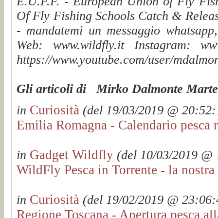
E.U.F.F. - European Union of Fly Fis
Of Fly Fishing Schools Catch & Releas
- mandatemi un messaggio whatsapp, v
Web: www.wildfly.it Instagram: www.
https://www.youtube.com/user/mdalmon
Gli articoli di Mirko Dalmonte Martel
Curiosità
in
(del 19/03/2019 @ 20:52:1
Emilia Romagna - Calendario pesca 
Gadget Wildfly
in
(del 10/03/2019 @ 1
WildFly Pesca in Torrente - la nostr
Curiosità
in
(del 19/02/2019 @ 23:06:4
Regione Toscana - Apertura pesca al