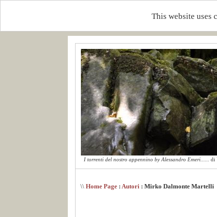
This website uses 
I torrenti del nostro appennino by Alessandro Emeri......
di
\\
Home Page
:
Autori
: Mirko Dalmonte Martelli