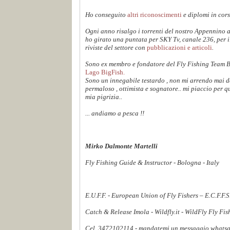
Ho conseguito
altri riconoscimenti
e diplomi in cors
Ogni anno risalgo i torrenti del nostro Appennino 
ho girato una puntata per SKY Tv, canale 236, per 
riviste del settore con
pubblicazioni e articoli
.
Sono ex membro e fondatore del Fly Fishing Team 
Lago BigFish.
Sono un innegabile testardo , non mi arrendo mai dav
permaloso , ottimista e sognatore.. mi piaccio per q
mia pigrizia..
... andiamo a pesca !!
Mirko Dalmonte Martelli
Fly Fishing Guide & Instructor - Bologna - Italy
E.U.F.F. - European Union of Fly Fishers – E.C.F.F.
Catch & Release Imola - Wildfly.it - WildFly Fly Fi
Cel. 3472102114 - mandatemi un messaggio whatsapp,