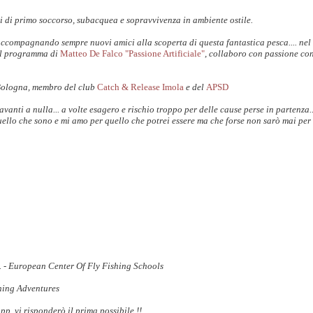
i di primo soccorso, subacquea e sopravvivenza in ambiente ostile.
accompagnando sempre nuovi amici alla scoperta di questa fantastica pesca.... nel
il programma di
Matteo De Falco "Passione Artificiale"
, collaboro con passione co
Bologna, membro del club
Catch & Release Imola
e del
APSD
anti a nulla... a volte esagero e rischio troppo per delle cause perse in partenza.
uello che sono e mi amo per quello che potrei essere ma che forse non sarò mai per 
S. - European Center Of Fly Fishing Schools
shing Adventures
 vi risponderò il prima possibile !!