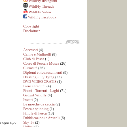
WildFly Instagram
WildFly Threads
WildFly Video
WildFly Facebook
Copyright
Disclaimer
Accessori
(4)
Canne e Mulinelli
(8)
Club di Pesca
(1)
Corso di Pesca a Mosca
(26)
Curiosità
(26)
Diplomi e riconoscimenti
(9)
Dressing - Fly Tying
(23)
DVD VIDEO GRATIS
(1)
Fiere e Raduni
(4)
Fiumi - Torrenti - Laghi
(71)
Gadget Wildfly
(4)
Insetti
(2)
Le mosche da caccia
(2)
Pesca a spinning
(1)
Pillole di Pesca
(13)
Pubblicazioni e Articoli
(6)
Sky Tv
(2)
e ogni tipo
Utility
(8)