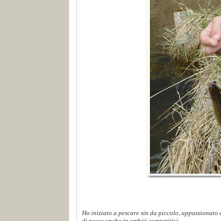
Ho iniziato a pescare sin da piccolo, appassionato d
di pesce anche in ambiti competitivi...