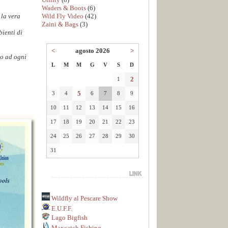
Waders & Boots
(6)
Wild Fly Video
(42)
 la vera
Zaini & Bags
(3)
bienti di
<
agosto 2026
>
to ad ogni
L
M
M
G
V
S
D
2
1
5
3
4
6
7
8
9
10
11
12
13
14
15
16
17
18
19
20
21
22
23
24
25
26
27
28
29
30
31
Wildfly al Pescare Show
E.U.F.F.
Lago Bigfish
Maxcatch Fishing