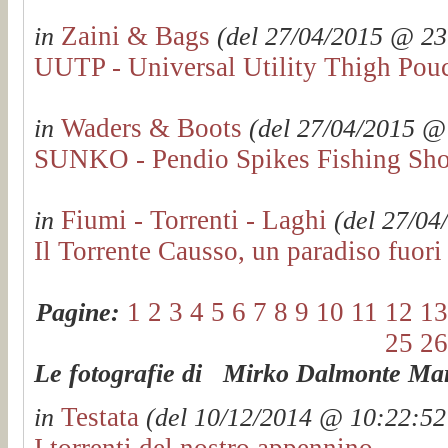
Zaini & Bags
in
(del 27/04/2015 @ 23:
UUTP - Universal Utility Thigh Pou
Waders & Boots
in
(del 27/04/2015 @ 
SUNKO - Pendio Spikes Fishing Sh
Fiumi - Torrenti - Laghi
in
(del 27/04
Il Torrente Causso, un paradiso fuori
1
2
3
4
5
6
7
8
9
10
11
12
13
Pagine:
25
26
Le fotografie di Mirko Dalmonte Mart
Testata
in
(del 10/12/2014 @ 10:22:52 
I torrenti del nostro appennino...