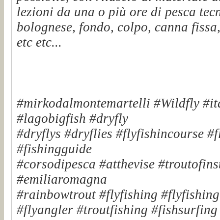
lezioni da una o più ore di pesca tec
bolognese, fondo, colpo, canna fissa,
etc etc...
#mirkodalmontemartelli #Wildfly #it
#lagobigfish #dryfly
#dryflys #dryflies #flyfishincourse #
#fishingguide
#corsodipesca #atthevise #troutofinst
#emiliaromagna
#rainbowtrout #flyfishing #flyfishin
#flyangler #troutfishing #fishsurfin