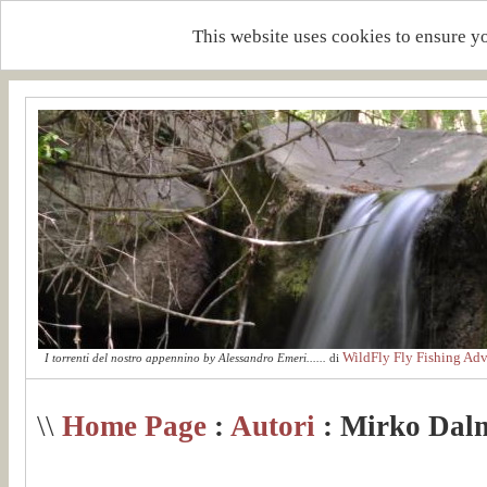
This website uses cookies to ensure y
WildFly Fly Fishing Adv
I torrenti del nostro appennino by Alessandro Emeri......
di
\\
Home Page
:
Autori
: Mirko Dalm