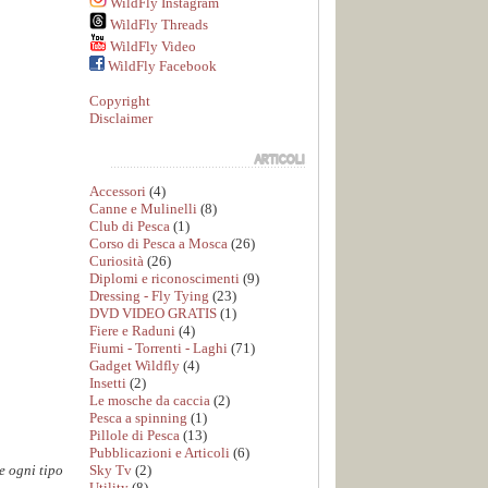
WildFly Instagram
WildFly Threads
WildFly Video
WildFly Facebook
Copyright
Disclaimer
Accessori
(4)
Canne e Mulinelli
(8)
Club di Pesca
(1)
Corso di Pesca a Mosca
(26)
Curiosità
(26)
Diplomi e riconoscimenti
(9)
Dressing - Fly Tying
(23)
DVD VIDEO GRATIS
(1)
Fiere e Raduni
(4)
Fiumi - Torrenti - Laghi
(71)
Gadget Wildfly
(4)
Insetti
(2)
Le mosche da caccia
(2)
Pesca a spinning
(1)
Pillole di Pesca
(13)
Pubblicazioni e Articoli
(6)
Sky Tv
(2)
e ogni tipo
Utility
(8)