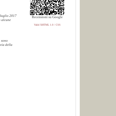
 luglio 2017
Recensioni su Google
n alcune
Valid XHTML 1.0 / CSS
. sono
via della