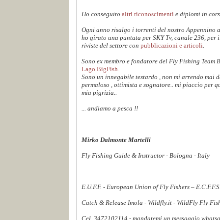
Ho conseguito
altri riconoscimenti
e diplomi in cors
Ogni anno risalgo i torrenti del nostro Appennino 
ho girato una puntata per SKY Tv, canale 236, per 
riviste del settore con
pubblicazioni e articoli
.
Sono ex membro e fondatore del Fly Fishing Team 
Lago BigFish.
Sono un innegabile testardo , non mi arrendo mai dav
permaloso , ottimista e sognatore.. mi piaccio per q
mia pigrizia..
... andiamo a pesca !!
Mirko Dalmonte Martelli
Fly Fishing Guide & Instructor - Bologna - Italy
E.U.F.F. - European Union of Fly Fishers – E.C.F.F.
Catch & Release Imola - Wildfly.it - WildFly Fly Fi
Cel. 3472102114 - mandatemi un messaggio whatsapp,