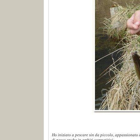
Ho iniziato a pescare sin da piccolo, appassionato d
di pesce anche in ambiti competitivi...