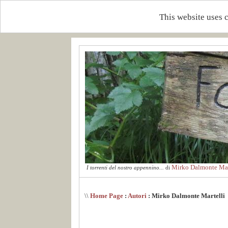
This website uses 
Mirko Dalmonte Mar
I torrenti del nostro appennino...
di
\\
Home Page
:
Autori
: Mirko Dalmonte Martelli