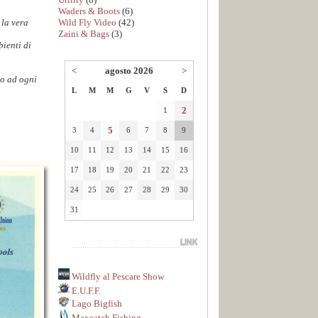
Waders & Boots
(6)
Wild Fly Video
(42)
 la vera
Zaini & Bags
(3)
bienti di
<
agosto 2026
>
to ad ogni
L
M
M
G
V
S
D
2
1
5
3
4
6
7
8
9
10
11
12
13
14
15
16
17
18
19
20
21
22
23
24
25
26
27
28
29
30
31
Wildfly al Pescare Show
E.U.F.F.
Lago Bigfish
Maxcatch Fishing