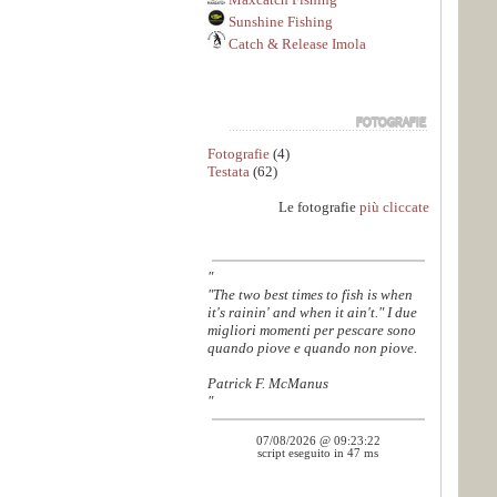
Sunshine Fishing
Catch & Release Imola
Fotografie
(4)
Testata
(62)
Le fotografie
più cliccate
"
"The two best times to fish is when
it's rainin' and when it ain't." I due
migliori momenti per pescare sono
quando piove e quando non piove.
Patrick F. McManus
"
07/08/2026 @ 09:23:22
script eseguito in 47 ms