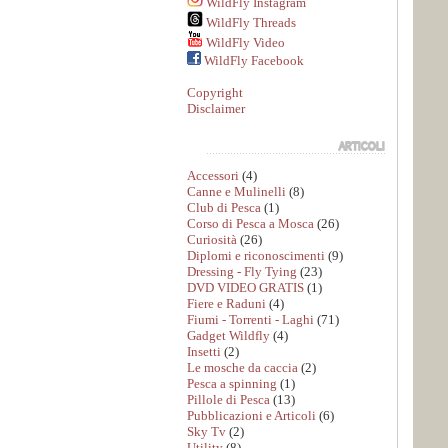
WildFly Instagram
WildFly Threads
WildFly Video
WildFly Facebook
Copyright
Disclaimer
Accessori
(4)
Canne e Mulinelli
(8)
Club di Pesca
(1)
Corso di Pesca a Mosca
(26)
Curiosità
(26)
Diplomi e riconoscimenti
(9)
Dressing - Fly Tying
(23)
DVD VIDEO GRATIS
(1)
Fiere e Raduni
(4)
Fiumi - Torrenti - Laghi
(71)
Gadget Wildfly
(4)
Insetti
(2)
Le mosche da caccia
(2)
Pesca a spinning
(1)
Pillole di Pesca
(13)
Pubblicazioni e Articoli
(6)
Sky Tv
(2)
Utility
(8)