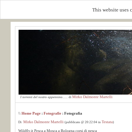
This website uses 
Mirko Dalmonte Martelli
I torrenti del nostro appennino......
di
\\
Home Page
:
Fotografie
: Fotografia
Mirko Dalmonte Martelli
Testata
Di
(pubblicato @ 20:22:04 in
)
Wildfly.it Pesca a Mosca a Bologna corsi di pesca