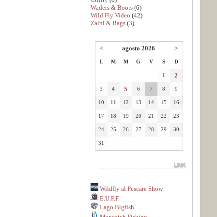
Waders & Boots
(6)
Wild Fly Video
(42)
Zaini & Bags
(3)
<
agosto 2026
>
L
M
M
G
V
S
D
2
1
5
3
4
6
7
8
9
10
11
12
13
14
15
16
17
18
19
20
21
22
23
24
25
26
27
28
29
30
31
Wildfly al Pescare Show
E.U.F.F.
Lago Bigfish
Maxcatch Fishing