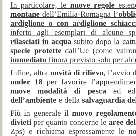
In particolare, le
nuove regole
esten
montane
dell’Emilia-Romagna l’
obbl
ardiglione o con ardiglione schiacc
inferto agli esemplari di alcune sp
rilasciati in acqua
subito dopo la catt
specie protette
dall’Ue (come vairon
immediato
finora previsto solo per alc
Infine, altra
novità di rilievo
, l’avvio 
under 18
per favorire l’apprendime
nuove modalità di pesca
ed edu
dell’ambiente
e della
salvaguardia del
Più in generale il
nuovo regolament
divieti
per quanto concerne le
aree de
Zps) e richiama espressamente le
n