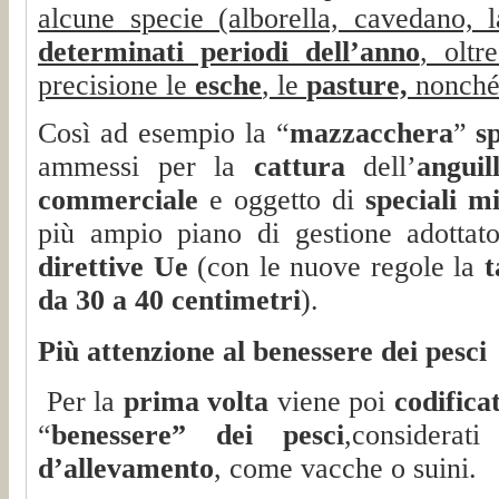
alcune specie (alborella, cavedano, 
determinati periodi dell’anno
, olt
precisione le
esche
, le
pasture,
nonché
Così ad esempio la “
mazzacchera
”
s
ammessi per la
cattura
dell’
anguil
commerciale
e oggetto di
speciali m
più ampio piano di gestione adottat
direttive Ue
(con le nuove regole la
t
da 30 a 40 centimetri
).
Più attenzione al benessere dei pesci
Per la
prima volta
viene poi
codifica
“
benessere” dei pesci
,considerat
d’allevamento
, come vacche o suini.