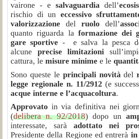
vairone - e
salvaguardia
dell’
ecosi
rischio di un
eccessivo sfruttament
valorizzazione
del
ruolo
dell’
assoc
quanto riguarda la
formazione dei g
gare sportive
- e salva la pesca de
alcune
precise limitazioni
sull’imp
cattura, le
misure minime
e le
quantit
Sono queste le
principali novità
del
legge regionale n. 11/2912
(e success
acque interne e l’acquacoltura
.
Approvato
in via definitiva nei giorn
delibera n. 92/2018
(
) dopo un
amp
interessate, sarà
adottato nei pro
Presidente della Regione ed entrerà
in