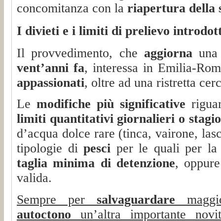
concomitanza con la
riapertura della 
I divieti e i limiti di prelievo introdo
Il provvedimento, che
aggiorna
un
vent’anni fa
, interessa in Emilia-Ro
appassionati
, oltre ad una ristretta cer
Le
modifiche più significative
riguar
limiti quantitativi giornalieri o stagi
d’acqua dolce rare (tinca, vairone, las
tipologie di
pesci
per le quali per la
taglia minima di detenzione
, oppure
valida.
Sempre per
salvaguardare
maggi
autoctono
un’altra importante novit