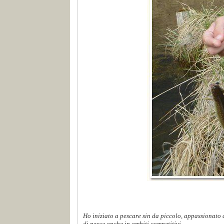
Ho iniziato a pescare sin da piccolo, appassionato d
di pesce anche in ambiti competitivi...