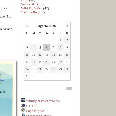
Waders & Boots
(6)
Wild Fly Video
(42)
 la vera
Zaini & Bags
(3)
bienti di
<
agosto 2026
>
to ad ogni
L
M
M
G
V
S
D
2
1
5
3
4
6
7
8
9
10
11
12
13
14
15
16
17
18
19
20
21
22
23
24
25
26
27
28
29
30
31
Wildfly al Pescare Show
E.U.F.F.
Lago Bigfish
Maxcatch Fishing