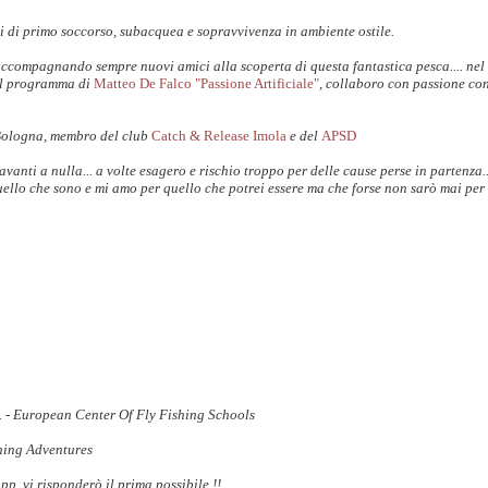
i di primo soccorso, subacquea e sopravvivenza in ambiente ostile.
accompagnando sempre nuovi amici alla scoperta di questa fantastica pesca.... nel
il programma di
Matteo De Falco "Passione Artificiale"
, collaboro con passione co
Bologna, membro del club
Catch & Release Imola
e del
APSD
anti a nulla... a volte esagero e rischio troppo per delle cause perse in partenza.
uello che sono e mi amo per quello che potrei essere ma che forse non sarò mai per 
S. - European Center Of Fly Fishing Schools
shing Adventures
 vi risponderò il prima possibile !!