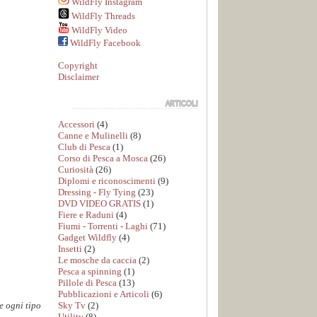
WildFly Instagram
WildFly Threads
WildFly Video
WildFly Facebook
Copyright
Disclaimer
Accessori
(4)
Canne e Mulinelli
(8)
Club di Pesca
(1)
Corso di Pesca a Mosca
(26)
Curiosità
(26)
Diplomi e riconoscimenti
(9)
Dressing - Fly Tying
(23)
DVD VIDEO GRATIS
(1)
Fiere e Raduni
(4)
Fiumi - Torrenti - Laghi
(71)
Gadget Wildfly
(4)
Insetti
(2)
Le mosche da caccia
(2)
Pesca a spinning
(1)
Pillole di Pesca
(13)
Pubblicazioni e Articoli
(6)
Sky Tv
(2)
e ogni tipo
Utility
(8)