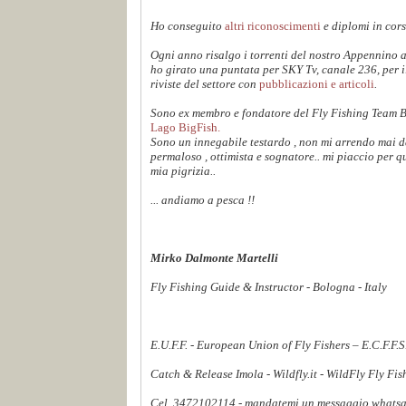
Ho conseguito
altri riconoscimenti
e diplomi in cors
Ogni anno risalgo i torrenti del nostro Appennino 
ho girato una puntata per SKY Tv, canale 236, per 
riviste del settore con
pubblicazioni e articoli
.
Sono ex membro e fondatore del Fly Fishing Team 
Lago BigFish.
Sono un innegabile testardo , non mi arrendo mai dav
permaloso , ottimista e sognatore.. mi piaccio per q
mia pigrizia..
... andiamo a pesca !!
Mirko Dalmonte Martelli
Fly Fishing Guide & Instructor - Bologna - Italy
E.U.F.F. - European Union of Fly Fishers – E.C.F.F.
Catch & Release Imola - Wildfly.it - WildFly Fly Fi
Cel. 3472102114 - mandatemi un messaggio whatsapp,