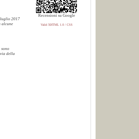
Recensioni su Google
 luglio 2017
n alcune
Valid XHTML 1.0 / CSS
. sono
via della