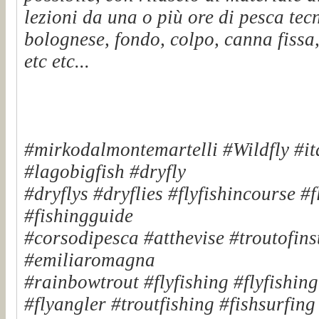
lezioni da una o più ore di pesca tec
bolognese, fondo, colpo, canna fissa,
etc etc...
#mirkodalmontemartelli #Wildfly #it
#lagobigfish #dryfly
#dryflys #dryflies #flyfishincourse #
#fishingguide
#corsodipesca #atthevise #troutofinst
#emiliaromagna
#rainbowtrout #flyfishing #flyfishin
#flyangler #troutfishing #fishsurfin