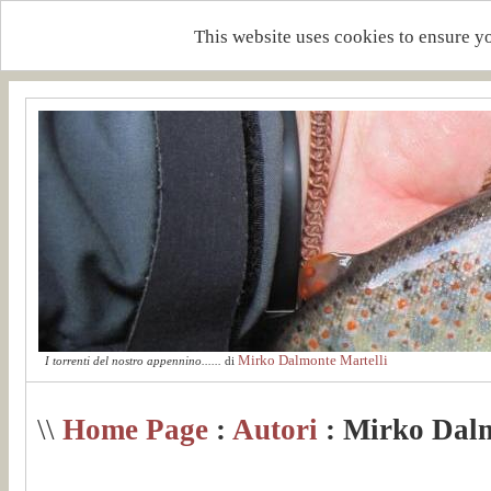
This website uses cookies to ensure y
Mirko Dalmonte Martelli
I torrenti del nostro appennino......
di
\\
Home Page
:
Autori
: Mirko Dalm