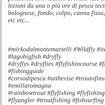
lezioni da una o più ore di pesca tec
bolognese, fondo, colpo, canna fissa,
etc etc...
#mirkodalmontemartelli #Wildfly #it
#lagobigfish #dryfly
#dryflys #dryflies #flyfishincourse #
#fishingguide
#corsodipesca #atthevise #troutofinst
#emiliaromagna
#rainbowtrout #flyfishing #flyfishin
#flyangler #troutfishing #fishsurfin