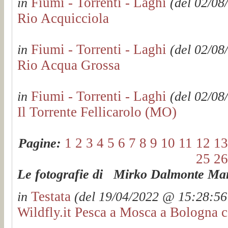
Fiumi - Torrenti - Laghi
in
(del 02/08
Rio Acquicciola
Fiumi - Torrenti - Laghi
in
(del 02/08
Rio Acqua Grossa
Fiumi - Torrenti - Laghi
in
(del 02/08
Il Torrente Fellicarolo (MO)
1
2
3
4
5
6
7
8
9
10
11
12
13
Pagine:
25
26
Le fotografie di Mirko Dalmonte Mart
Testata
in
(del 19/04/2022 @ 15:28:56 
Wildfly.it Pesca a Mosca a Bologna c