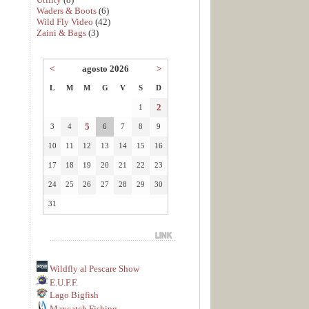
Waders & Boots
(6)
Wild Fly Video
(42)
Zaini & Bags
(3)
<
agosto 2026
>
L
M
M
G
V
S
D
2
1
5
3
4
6
7
8
9
10
11
12
13
14
15
16
17
18
19
20
21
22
23
24
25
26
27
28
29
30
31
Wildfly al Pescare Show
E.U.F.F.
Lago Bigfish
Maxcatch Fishing