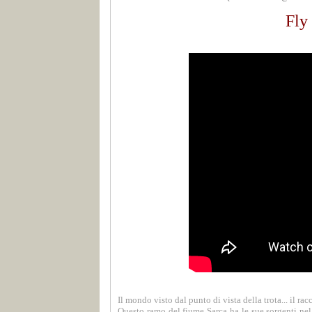
Fly
Il mondo visto dal punto di vista della trota... il 
Questo ramo del fiume Sarca ha le sue sorgenti nel