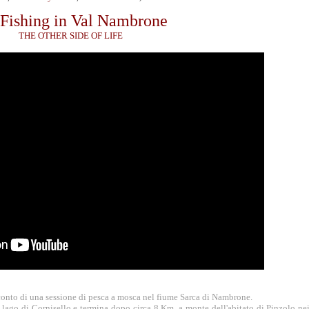
 Fishing in Val Nambrone
THE OTHER SIDE OF LIFE
racconto di una sessione di pesca a mosca nel fiume Sarca di Nambrone.
 lago di Cornisello e termina dopo circa 8 Km. a monte dell'abitato di Pinzolo nei