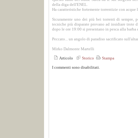
della diga dell'ENEL.
Ha caratteristiche fortemente torrentizie con acque l
Sicuramente uno dei più bei torrenti di sempre, pe
tecniche più disparate provano ad insidiare trote d
dopo le ore 19:00 si presentano in pesca alla barba 
Peccato... un angolo di paradiso sacrificato sull'alta
Mirko Dalmonte Martelli
Articolo
Storico
Stampa
I commenti sono disabilitati.