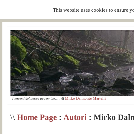
This website uses cookies to ensure y
Mirko Dalmonte Martelli
I torrenti del nostro appennino......
di
\\
Home Page
:
Autori
: Mirko Dalm