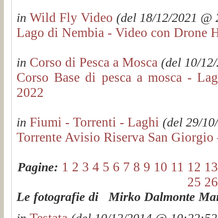
Wild Fly Video
in
(del 18/12/2021 @ 2
Lago di Nembia - Video con Drone 
Corso di Pesca a Mosca
in
(del 10/12/
Corso Base di pesca a mosca - Lag
2022
Fiumi - Torrenti - Laghi
in
(del 29/10
Torrente Avisio Riserva San Giorgio
1
2
3
4
5
6
7
8
9
10
11
12
13
Pagine:
25
26
Le fotografie di Mirko Dalmonte Mart
Testata