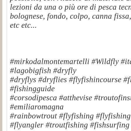
lezioni da una o più ore di pesca tec
bolognese, fondo, colpo, canna fissa,
etc etc...
#mirkodalmontemartelli #Wildfly #it
#lagobigfish #dryfly
#dryflys #dryflies #flyfishincourse #
#fishingguide
#corsodipesca #atthevise #troutofinst
#emiliaromagna
#rainbowtrout #flyfishing #flyfishin
#flyangler #troutfishing #fishsurfin