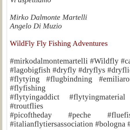
Mirko Dalmonte Martelli
Angelo Di Muzio
WildFly Fly Fishing Adventures
#mirkodalmontemartelli #Wildfly #c
#lagobigfish #dryfly #dryflys #dryfli
#flytying #flugbindning #emiliar
#flyfishing
#flytyingaddict #flytyingmaterial
#troutflies
#picoftheday #peche #fluefi
#italianflytiersassociation #bologna