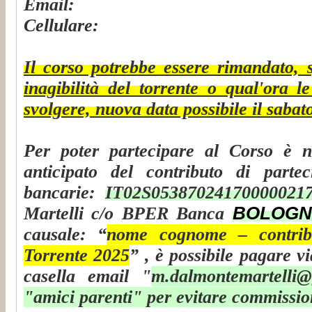
Email:
Cellulare:
Il corso potrebbe essere rimandato, 
inagibilità del torrente o qual'ora 
svolgere, nuova data possibile il sabat
Per poter partecipare al Corso è ne
anticipato del contributo di partec
bancarie:
IT02S05387024170000021
Martelli c/o BPER Banca
BOLOGN
causale: “
nome cognome – contrib
Torrente 2025
” , è possibile pagare v
casella email "
m.dalmontemartelli
"amici parenti" per evitare commissio