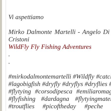
Vi aspettiamo
Mirko Dalmonte Martelli - Angelo Di
Cristoni
WildFly Fly Fishing Adventures
.
.
#mirkodalmontemartelli #Wildfly #cat
#lagobigfish #dryfly #dryflys #dryflies 
#flytying #corsodipesca #emiliaroma
#flyfishing #dardagna #flytyingmater
#troutflies #picoftheday #peche #f