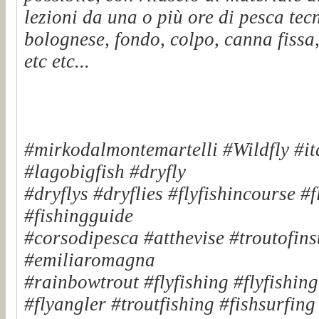
lezioni da una o più ore di pesca tec
bolognese, fondo, colpo, canna fissa,
etc etc...
#mirkodalmontemartelli #Wildfly #it
#lagobigfish #dryfly
#dryflys #dryflies #flyfishincourse #
#fishingguide
#corsodipesca #atthevise #troutofinst
#emiliaromagna
#rainbowtrout #flyfishing #flyfishin
#flyangler #troutfishing #fishsurfin