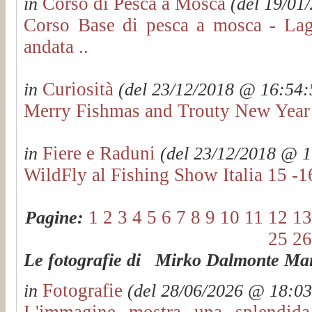
Corso di Pesca a Mosca
in
(del 19/01/
Corso Base di pesca a mosca - La
andata ..
Curiosità
in
(del 23/12/2018 @ 16:54:5
Merry Fishmas and Trouty New Year
Fiere e Raduni
in
(del 23/12/2018 @ 16
WildFly al Fishing Show Italia 15 -1
1
2
3
4
5
6
7
8
9
10
11
12
13
Pagine:
25
26
Le fotografie di Mirko Dalmonte Mart
Fotografie
in
(del 28/06/2026 @ 18:03:
L'immagine mostra una splendida 