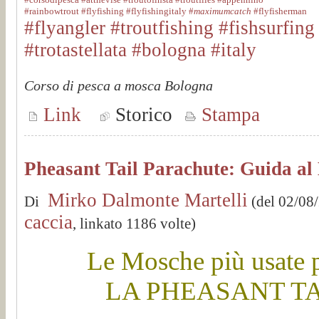
#rainbowtrout
#flyfishing
#flyfishingitaly
#
maximumcatch
#flyfisherman
#flyangler
#troutfishing
#fishsurfing
#trotastellata
#bologna #italy
Corso di pesca a mosca Bologna
Link
Storico
Stampa
Pheasant Tail Parachute: Guida al
Mirko Dalmonte Martelli
Di
(del 02/08
caccia
, linkato 1186 volte)
Le Mosche più usate p
LA PHEASANT T