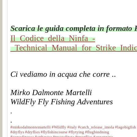
Scarica le guida completa in formato
Il_Codice_della_Ninfa_-
_Technical_Manual_for_Strike_Ind
Ci vediamo in acqua che corre ..
Mirko Dalmonte Martelli
WildFly Fly Fishing Adventures
.
.
#mirkodalmontemartelli
#Wildfly
#italy
#catch_release_imola
#lagobigfish
#dryflys
#dryflies
#flyfishincourse
#flytying
#flugbindning
#corsodipesca
#atthevise
#troutofinsta
#troutflies
#appennino