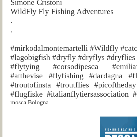
Simone Cristoni
WildFly Fly Fishing Adventures
.
.
#mirkodalmontemartelli #Wildfly #cat
#lagobigfish #dryfly #dryflys #dryflies
#flytying #corsodipesca #emili
#atthevise #flyfishing #dardagna #fl
#troutofinsta #troutflies #picoftheda
#flugfiske #italianflytiersassociati
mosca Bologna