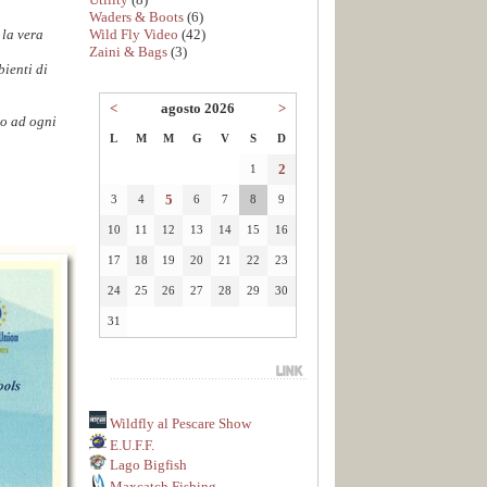
Waders & Boots
(6)
Wild Fly Video
(42)
 la vera
Zaini & Bags
(3)
bienti di
<
agosto 2026
>
to ad ogni
L
M
M
G
V
S
D
2
1
5
3
4
6
7
8
9
10
11
12
13
14
15
16
17
18
19
20
21
22
23
24
25
26
27
28
29
30
31
Wildfly al Pescare Show
E.U.F.F.
Lago Bigfish
Maxcatch Fishing