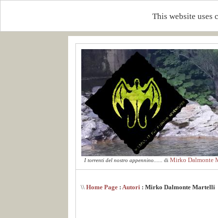
This website uses 
Mirko Dalmonte M
I torrenti del nostro appennino......
di
\\
Home Page
:
Autori
: Mirko Dalmonte Martelli