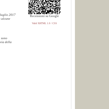
 luglio 2017
Recensioni su Google
n alcune
Valid XHTML 1.0 / CSS
. sono
via della