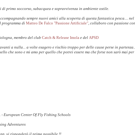
i di primo soccorso, subacquea e sopravvivenza in ambiente ostile.
accompagnando sempre nuovi amici alla scoperta di questa fantastica pesca.... nel
il programma di
Matteo De Falco "Passione Artificiale"
, collaboro con passione co
Bologna, membro del club
Catch & Release Imola
e del
APSD
anti a nulla... a volte esagero e rischio troppo per delle cause perse in partenza.
uello che sono e mi amo per quello che potrei essere ma che forse non sarò mai per 
S. - European Center Of Fly Fishing Schools
shing Adventures
 vi risponderò il prima possibile !!