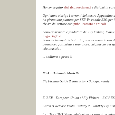
Ho conseguito
altri riconoscimenti
e diplomi in cors
Ogni anno risalgo i torrenti del nostro Appennino 
ho girato una puntata per SKY Tv, canale 236, per 
riviste del settore con
pubblicazioni e articoli
.
Sono ex membro e fondatore del Fly Fishing Team 
Lago BigFish.
Sono un innegabile testardo , non mi arrendo mai dav
permaloso , ottimista e sognatore.. mi piaccio per q
mia pigrizia..
... andiamo a pesca !!
Mirko Dalmonte Martelli
Fly Fishing Guide & Instructor - Bologna - Italy
E.U.F.F. - European Union of Fly Fishers – E.C.F.F.
Catch & Release Imola - Wildfly.it - WildFly Fly Fi
Cel. 3472102114 - mandatemi un messaggio whatsapp,