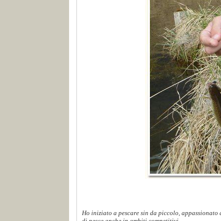
Ho iniziato a pescare sin da piccolo, appassionato d
di pesce anche in ambiti competitivi...