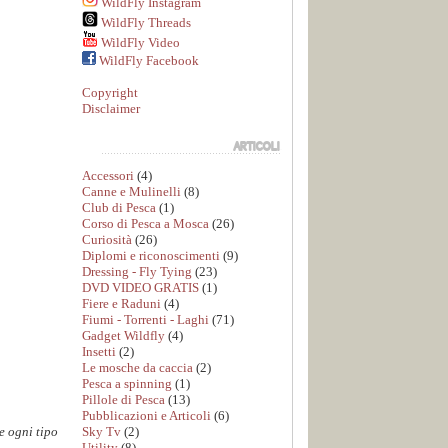
WildFly Instagram
WildFly Threads
WildFly Video
WildFly Facebook
Copyright
Disclaimer
Accessori
(4)
Canne e Mulinelli
(8)
Club di Pesca
(1)
Corso di Pesca a Mosca
(26)
Curiosità
(26)
Diplomi e riconoscimenti
(9)
Dressing - Fly Tying
(23)
DVD VIDEO GRATIS
(1)
Fiere e Raduni
(4)
Fiumi - Torrenti - Laghi
(71)
Gadget Wildfly
(4)
Insetti
(2)
Le mosche da caccia
(2)
Pesca a spinning
(1)
Pillole di Pesca
(13)
Pubblicazioni e Articoli
(6)
Sky Tv
(2)
e ogni tipo
Utility
(8)