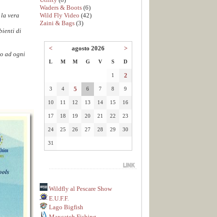
Waders & Boots
(6)
Wild Fly Video
(42)
 la vera
Zaini & Bags
(3)
bienti di
<
agosto 2026
>
to ad ogni
L
M
M
G
V
S
D
2
1
5
3
4
6
7
8
9
10
11
12
13
14
15
16
17
18
19
20
21
22
23
24
25
26
27
28
29
30
31
Wildfly al Pescare Show
E.U.F.F.
Lago Bigfish
Maxcatch Fishing