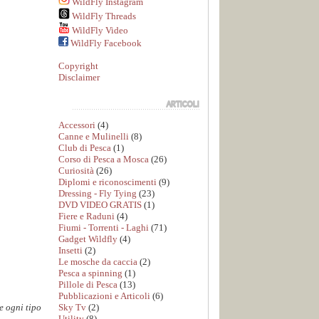
WildFly Instagram
WildFly Threads
WildFly Video
WildFly Facebook
Copyright
Disclaimer
Accessori
(4)
Canne e Mulinelli
(8)
Club di Pesca
(1)
Corso di Pesca a Mosca
(26)
Curiosità
(26)
Diplomi e riconoscimenti
(9)
Dressing - Fly Tying
(23)
DVD VIDEO GRATIS
(1)
Fiere e Raduni
(4)
Fiumi - Torrenti - Laghi
(71)
Gadget Wildfly
(4)
Insetti
(2)
Le mosche da caccia
(2)
Pesca a spinning
(1)
Pillole di Pesca
(13)
Pubblicazioni e Articoli
(6)
Sky Tv
(2)
e ogni tipo
Utility
(8)