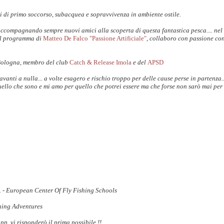
i di primo soccorso, subacquea e sopravvivenza in ambiente ostile.
accompagnando sempre nuovi amici alla scoperta di questa fantastica pesca.... nel
il programma di
Matteo De Falco "Passione Artificiale"
, collaboro con passione co
Bologna, membro del club
Catch & Release Imola
e del
APSD
anti a nulla... a volte esagero e rischio troppo per delle cause perse in partenza.
uello che sono e mi amo per quello che potrei essere ma che forse non sarò mai per 
S. - European Center Of Fly Fishing Schools
shing Adventures
 vi risponderò il prima possibile !!