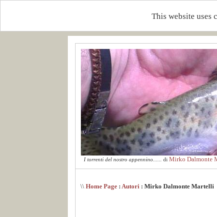
This website uses 
Mirko Dalmonte M
I torrenti del nostro appennino......
di
\\
Home Page
:
Autori
: Mirko Dalmonte Martelli