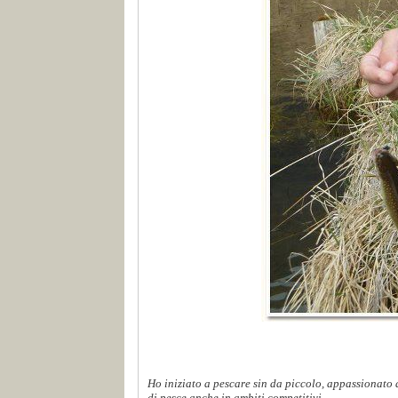
Ho iniziato a pescare sin da piccolo, appassionato d
di pesce anche in ambiti competitivi...