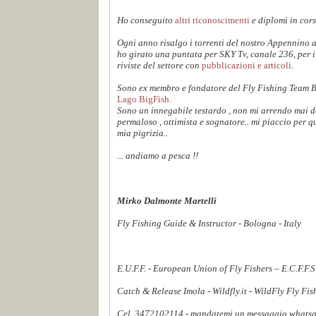
Ho conseguito
altri riconoscimenti
e diplomi in cors
Ogni anno risalgo i torrenti del nostro Appennino 
ho girato una puntata per SKY Tv, canale 236, per 
riviste del settore con
pubblicazioni e articoli
.
Sono ex membro e fondatore del Fly Fishing Team 
Lago BigFish.
Sono un innegabile testardo , non mi arrendo mai dav
permaloso , ottimista e sognatore.. mi piaccio per q
mia pigrizia..
... andiamo a pesca !!
Mirko Dalmonte Martelli
Fly Fishing Guide & Instructor - Bologna - Italy
E.U.F.F. - European Union of Fly Fishers – E.C.F.F.
Catch & Release Imola - Wildfly.it - WildFly Fly Fi
Cel. 3472102114 - mandatemi un messaggio whatsapp,