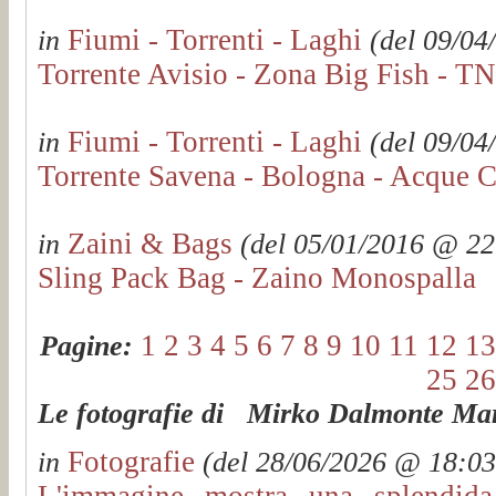
Fiumi - Torrenti - Laghi
in
(del 09/04
Torrente Avisio - Zona Big Fish - TN
Fiumi - Torrenti - Laghi
in
(del 09/04
Torrente Savena - Bologna - Acque C
Zaini & Bags
in
(del 05/01/2016 @ 22:
Sling Pack Bag - Zaino Monospalla
1
2
3
4
5
6
7
8
9
10
11
12
13
Pagine:
25
26
Le fotografie di Mirko Dalmonte Mart
Fotografie
in
(del 28/06/2026 @ 18:03:
L'immagine mostra una splendida 