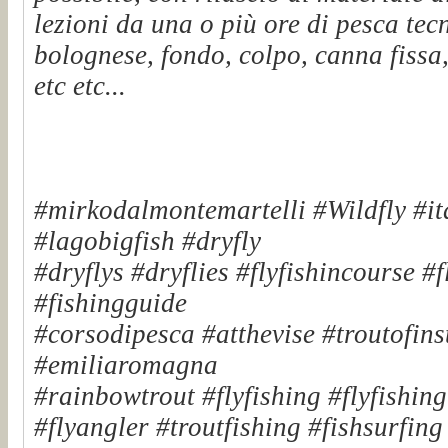
lezioni da una o più ore di pesca tec
bolognese, fondo, colpo, canna fissa,
etc etc...
#mirkodalmontemartelli #Wildfly #it
#lagobigfish #dryfly
#dryflys #dryflies #flyfishincourse #
#fishingguide
#corsodipesca #atthevise #troutofinst
#emiliaromagna
#rainbowtrout #flyfishing #flyfishin
#flyangler #troutfishing #fishsurfin