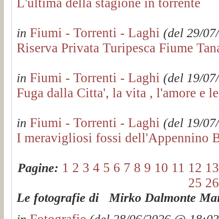
L'ultima della stagione in torrente
Fiumi - Torrenti - Laghi
in
(del 29/07
Riserva Privata Turipesca Fiume Ta
Fiumi - Torrenti - Laghi
in
(del 19/07
Fuga dalla Citta', la vita , l'amore e le 
Fiumi - Torrenti - Laghi
in
(del 19/07
I meravigliosi fossi dell'Appennino 
1
2
3
4
5
6
7
8
9
10
11
12
13
Pagine:
25
26
Le fotografie di Mirko Dalmonte Mart
Fotografie