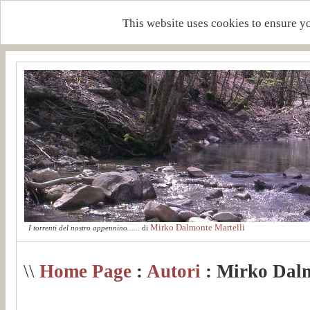
This website uses cookies to ensure y
Mirko Dalmonte Martelli
I torrenti del nostro appennino......
di
\\
Home Page
:
Autori
: Mirko Dalm