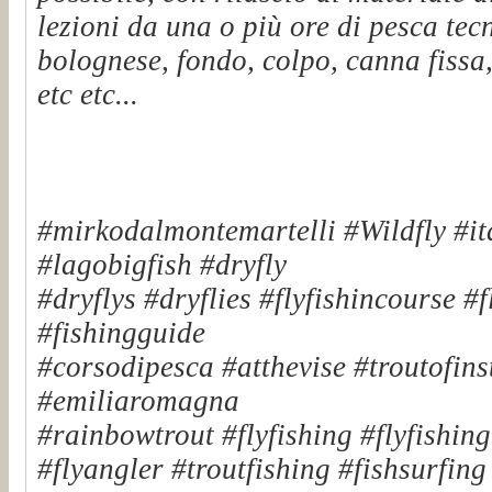
lezioni da una o più ore di pesca tec
bolognese, fondo, colpo, canna fissa,
etc etc...
#mirkodalmontemartelli #Wildfly #it
#lagobigfish #dryfly
#dryflys #dryflies #flyfishincourse #
#fishingguide
#corsodipesca #atthevise #troutofinst
#emiliaromagna
#rainbowtrout #flyfishing #flyfishin
#flyangler #troutfishing #fishsurfin