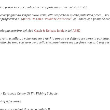
i di primo soccorso, subacquea e sopravvivenza in ambiente ostile.
accompagnando sempre nuovi amici alla scoperta di questa fantastica pesca.... nel
il programma di
Matteo De Falco "Passione Artificiale"
, collaboro con passione co
Bologna, membro del club
Catch & Release Imola
e del
APSD
anti a nulla... a volte esagero e rischio troppo per delle cause perse in partenza.
uello che sono e mi amo per quello che potrei essere ma che forse non sarò mai per 
S. - European Center Of Fly Fishing Schools
shing Adventures
 vi risponderò il prima possibile !!