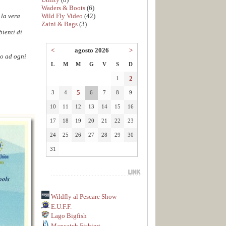
Waders & Boots
(6)
Wild Fly Video
(42)
 la vera
Zaini & Bags
(3)
bienti di
<
agosto 2026
>
to ad ogni
L
M
M
G
V
S
D
2
1
5
3
4
6
7
8
9
10
11
12
13
14
15
16
17
18
19
20
21
22
23
24
25
26
27
28
29
30
31
Wildfly al Pescare Show
E.U.F.F.
Lago Bigfish
Maxcatch Fishing