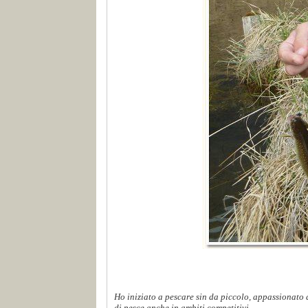
Ho iniziato a pescare sin da piccolo, appassionato d
di pesce anche in ambiti competitivi...