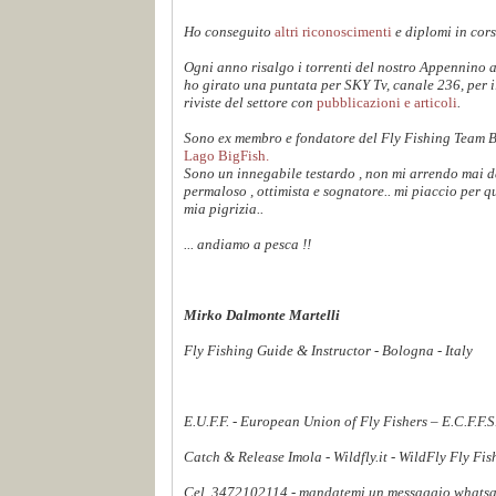
Ho conseguito
altri riconoscimenti
e diplomi in cors
Ogni anno risalgo i torrenti del nostro Appennino 
ho girato una puntata per SKY Tv, canale 236, per 
riviste del settore con
pubblicazioni e articoli
.
Sono ex membro e fondatore del Fly Fishing Team 
Lago BigFish.
Sono un innegabile testardo , non mi arrendo mai dav
permaloso , ottimista e sognatore.. mi piaccio per q
mia pigrizia..
... andiamo a pesca !!
Mirko Dalmonte Martelli
Fly Fishing Guide & Instructor - Bologna - Italy
E.U.F.F. - European Union of Fly Fishers – E.C.F.F.
Catch & Release Imola - Wildfly.it - WildFly Fly Fi
Cel. 3472102114 - mandatemi un messaggio whatsapp,