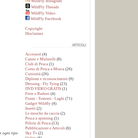
WildFly Instagram
WildFly Threads
WildFly Video
WildFly Facebook
Copyright
Disclaimer
Accessori
(4)
Canne e Mulinelli
(8)
Club di Pesca
(1)
Corso di Pesca a Mosca
(26)
Curiosità
(26)
Diplomi e riconoscimenti
(9)
Dressing - Fly Tying
(23)
DVD VIDEO GRATIS
(1)
Fiere e Raduni
(4)
Fiumi - Torrenti - Laghi
(71)
Gadget Wildfly
(4)
Insetti
(2)
Le mosche da caccia
(2)
Pesca a spinning
(1)
Pillole di Pesca
(13)
Pubblicazioni e Articoli
(6)
Sky Tv
(2)
e ogni tipo
Utility
(8)