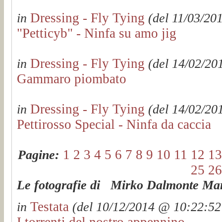
Dressing - Fly Tying
in
(del 11/03/201
"Petticyb" - Ninfa su amo jig
Dressing - Fly Tying
in
(del 14/02/201
Gammaro piombato
Dressing - Fly Tying
in
(del 14/02/201
Pettirosso Special - Ninfa da caccia
1
2
3
4
5
6
7
8
9
10
11
12
13
Pagine:
25
26
Le fotografie di Mirko Dalmonte Mart
Testata
in
(del 10/12/2014 @ 10:22:52 
I torrenti del nostro appennino...