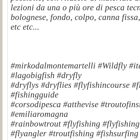
lezioni da una o più ore di pesca tec
bolognese, fondo, colpo, canna fissa,
etc etc...
#mirkodalmontemartelli #Wildfly #it
#lagobigfish #dryfly
#dryflys #dryflies #flyfishincourse #
#fishingguide
#corsodipesca #atthevise #troutofinst
#emiliaromagna
#rainbowtrout #flyfishing #flyfishin
#flyangler #troutfishing #fishsurfin