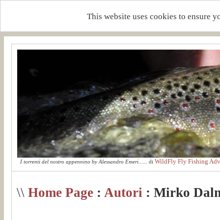
This website uses cookies to ensure y
WildFly Fly Fishing Adv
I torrenti del nostro appennino by Alessandro Emeri......
di
\\
Home Page
:
Autori
: Mirko Dalm