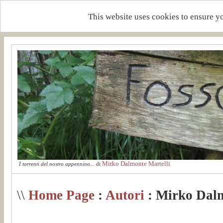
This website uses cookies to ensure y
Mirko Dalmonte Martelli
I torrenti del nostro appennino...
di
\\
Home Page
:
Autori
: Mirko Dalm