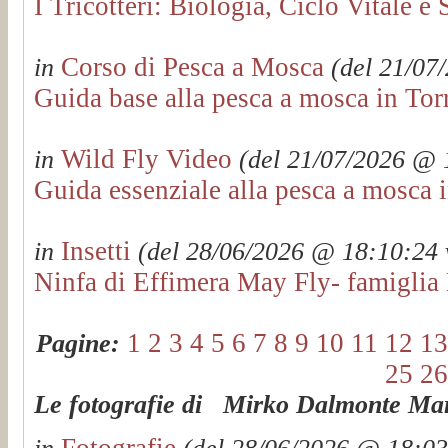
I Tricotteri: Biologia, Ciclo Vitale e 
Corso di Pesca a Mosca
in
(del 21/07/
Guida base alla pesca a mosca in Tor
Wild Fly Video
in
(del 21/07/2026 @ 1
Guida essenziale alla pesca a mosca 
Insetti
in
(del 28/06/2026 @ 18:10:24 v
Ninfa di Effimera May Fly- famiglia 
1
2
3
4
5
6
7
8
9
10
11
12
13
Pagine:
25
26
Le fotografie di Mirko Dalmonte Mart
Fotografie