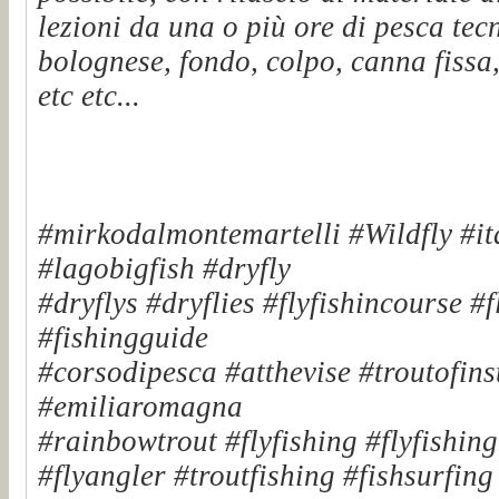
lezioni da una o più ore di pesca tec
bolognese, fondo, colpo, canna fissa,
etc etc...
#mirkodalmontemartelli #Wildfly #it
#lagobigfish #dryfly
#dryflys #dryflies #flyfishincourse #
#fishingguide
#corsodipesca #atthevise #troutofinst
#emiliaromagna
#rainbowtrout #flyfishing #flyfishin
#flyangler #troutfishing #fishsurfin