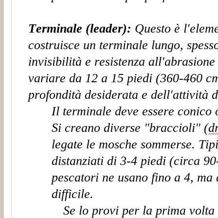
Terminale (leader):
Questo è l'eleme
costruisce un terminale lungo, spesso
invisibilità e resistenza all'abrasion
variare da 12 a
15
piedi (360-
460
cm
profondità desiderata e dell'attività d
Il terminale deve essere
conic
o 
Si creano diverse "bracci
oli
" (
d
legate le mosche sommerse. Tip
distanziati di 3-4 piedi (circa 9
pescatori ne usano fino a 4
, ma 
difficile.
Se lo provi per la prima volta