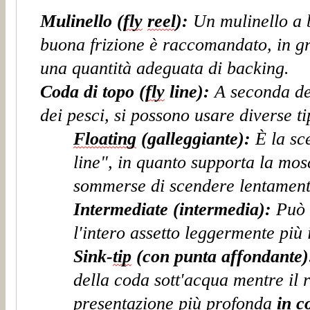
Mulinello
(
fly
reel
)
:
Un mulinello a 
buona frizione è raccomandato, in gr
una quantità adeguata di backing.
Coda di topo (
fly
line):
A seconda de
dei pesci, si possono usare diverse t
Floating
(galleggiante):
È la sc
line", in quanto supporta
la
mosc
sommerse di scendere lentament
Intermediate (intermedia):
Può 
l'intero assetto leggermente più
Sink-
tip
(con punta affondante)
della coda sott'acqua mentre il 
presentazione più profonda
in c