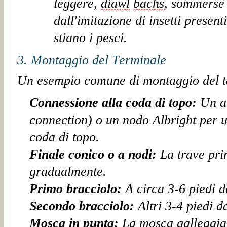
leggere,
diawl
bachs
,
sommerse
dall'imitazione di insetti present
stiano i pesci.
3. Montaggio del Terminale
Un esempio comune di montaggio del t
Connessione alla coda di topo:
Un a
connection) o un nodo Albright per un
coda di topo.
Finale conico o a nodi
:
La trave
pri
gradualmente.
Primo
bracciolo
:
A circa 3-6 piedi d
Secondo
bracciolo
:
Altri 3-4 piedi d
Mosca
in
punta:
La mosca
galleggia