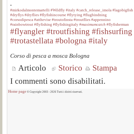
.
#mirkodalmontemartelli
#Wildfly
#italy
#catch_release_imola
#lagobigfish
#dryflys
#dryflies
#flyfishincourse
#flytying
#flugbindning
#corsodipesca
#atthevise
#troutofinsta
#troutflies
#appennino
#rainbowtrout
#flyfishing
#flyfishingitaly
#
maximumcatch
#flyfisherman
#flyangler
#troutfishing
#fishsurfing
#trotastellata
#bologna #italy
Corso di pesca a mosca Bologna
Articolo
Storico
Stampa
I commenti sono disabilitati.
Home page
© Copyright 2003 - 2026 Tutti i diritti riservati.