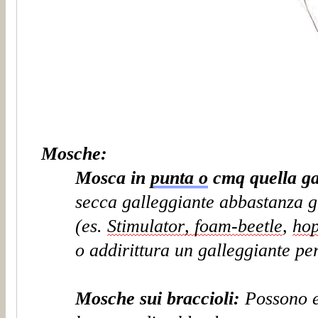
Mosche:
Mosca
in
punta
o
cmq quella ga
secca galleggiante abbastanza g
(es.
Stimulator, foam-beetle
,
ho
o
addirittura
un galleggiante pe
Mosche sui
braccioli
:
Possono e