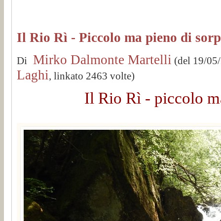
Il Rio Rì - Piccolo ma pieno di sor
Mirko Dalmonte Martelli
Di
(del 19/05
Laghi
, linkato 2463 volte)
Il Rio Rì - piccolo m