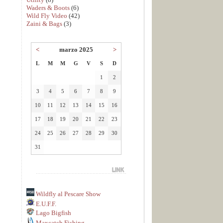
Waders & Boots
(6)
Wild Fly Video
(42)
Zaini & Bags
(3)
<
marzo 2025
>
L
M
M
G
V
S
D
1
2
3
4
5
6
7
8
9
10
11
12
13
14
15
16
17
18
19
20
21
22
23
24
25
26
27
28
29
30
31
Wildfly al Pescare Show
E.U.F.F.
Lago Bigfish
Maxcatch Fishing