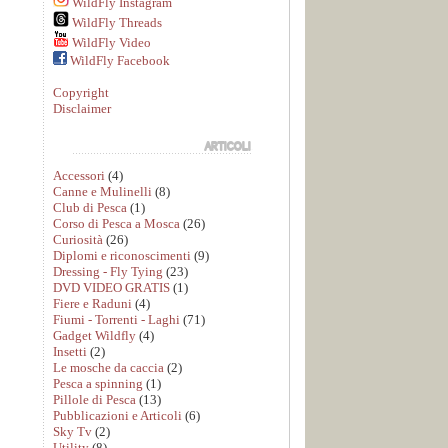
WildFly Instagram
WildFly Threads
WildFly Video
WildFly Facebook
Copyright
Disclaimer
Accessori
(4)
Canne e Mulinelli
(8)
Club di Pesca
(1)
Corso di Pesca a Mosca
(26)
Curiosità
(26)
Diplomi e riconoscimenti
(9)
Dressing - Fly Tying
(23)
DVD VIDEO GRATIS
(1)
Fiere e Raduni
(4)
Fiumi - Torrenti - Laghi
(71)
Gadget Wildfly
(4)
Insetti
(2)
Le mosche da caccia
(2)
Pesca a spinning
(1)
Pillole di Pesca
(13)
Pubblicazioni e Articoli
(6)
Sky Tv
(2)
Utility
(8)