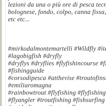
lezioni da una o più ore di pesca tec
bolognese, fondo, colpo, canna fissa,
etc etc...
#mirkodalmontemartelli #Wildfly #it
#lagobigfish #dryfly
#dryflys #dryflies #flyfishincourse #
#fishingguide
#corsodipesca #atthevise #troutofinst
#emiliaromagna
#rainbowtrout #flyfishing #flyfishin
#flyangler #troutfishing #fishsurfin