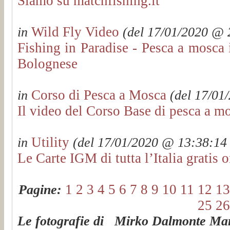
Siamo su matchfishing.it
Wild Fly Video
in
(del 17/01/2020 @ 2
Fishing in Paradise - Pesca a mosca i
Bolognese
Corso di Pesca a Mosca
in
(del 17/01/
Il video del Corso Base di pesca a m
Utility
in
(del 17/01/2020 @ 13:38:14 v
Le Carte IGM di tutta l’Italia gratis o
1
2
3
4
5
6
7
8
9
10
11
12
13
Pagine:
25
26
Le fotografie di Mirko Dalmonte Mart