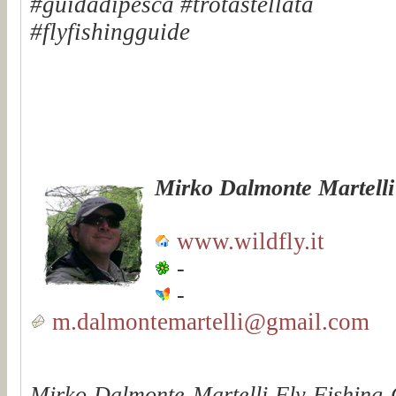
#guidadipesca #trotastellata
#flyfishingguide
Mirko Dalmonte Martelli
www.wildfly.it
-
-
m.dalmontemartelli@gmail.com
Mirko Dalmonte Martelli Fly Fishing G