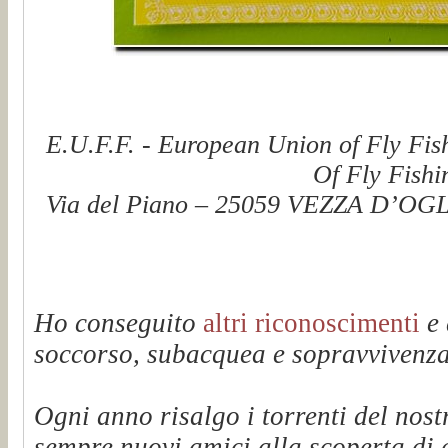
E.U.F.F. - European Union of Fly Fis
Of Fly Fishi
Via del Piano – 25059 VEZZA D’OGLI
Ho conseguito
altri riconoscimenti
e 
soccorso, subacquea e sopravvivenza 
Ogni anno risalgo i torrenti del n
sempre nuovi amici alla scoperta di q