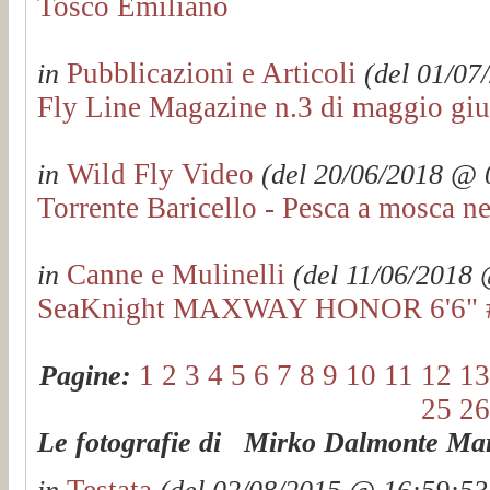
Tosco Emiliano
Pubblicazioni e Articoli
in
(del 01/07
Fly Line Magazine n.3 di maggio gi
Wild Fly Video
in
(del 20/06/2018 @ 0
Torrente Baricello - Pesca a mosca 
Canne e Mulinelli
in
(del 11/06/2018 
SeaKnight MAXWAY HONOR 6'6" #2
1
2
3
4
5
6
7
8
9
10
11
12
13
Pagine:
25
26
Le fotografie di Mirko Dalmonte Mart
Testata