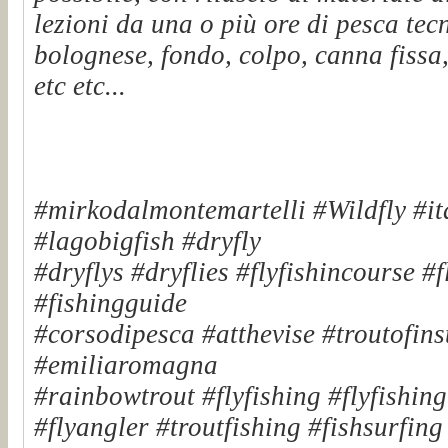
lezioni da una o più ore di pesca tec
bolognese, fondo, colpo, canna fissa,
etc etc...
#mirkodalmontemartelli #Wildfly #it
#lagobigfish #dryfly
#dryflys #dryflies #flyfishincourse #
#fishingguide
#corsodipesca #atthevise #troutofinst
#emiliaromagna
#rainbowtrout #flyfishing #flyfishin
#flyangler #troutfishing #fishsurfin