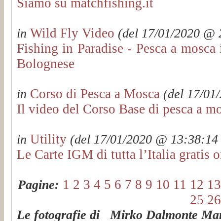
Siamo su matchfishing.it
Wild Fly Video
in
(del 17/01/2020 @ 2
Fishing in Paradise - Pesca a mosca i
Bolognese
Corso di Pesca a Mosca
in
(del 17/01/
Il video del Corso Base di pesca a m
Utility
in
(del 17/01/2020 @ 13:38:14 v
Le Carte IGM di tutta l’Italia gratis o
1
2
3
4
5
6
7
8
9
10
11
12
13
Pagine:
25
26
Le fotografie di Mirko Dalmonte Mart