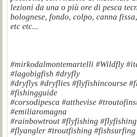
lezioni da una o più ore di pesca tec
bolognese, fondo, colpo, canna fissa,
etc etc...
#mirkodalmontemartelli #Wildfly #it
#lagobigfish #dryfly
#dryflys #dryflies #flyfishincourse #
#fishingguide
#corsodipesca #atthevise #troutofinst
#emiliaromagna
#rainbowtrout #flyfishing #flyfishin
#flyangler #troutfishing #fishsurfin