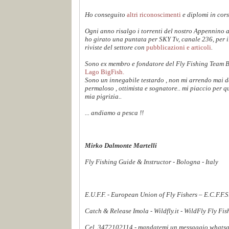
Ho conseguito
altri riconoscimenti
e diplomi in cors
Ogni anno risalgo i torrenti del nostro Appennino 
ho girato una puntata per SKY Tv, canale 236, per 
riviste del settore con
pubblicazioni e articoli
.
Sono ex membro e fondatore del Fly Fishing Team 
Lago BigFish.
Sono un innegabile testardo , non mi arrendo mai dav
permaloso , ottimista e sognatore.. mi piaccio per q
mia pigrizia..
... andiamo a pesca !!
Mirko Dalmonte Martelli
Fly Fishing Guide & Instructor - Bologna - Italy
E.U.F.F. - European Union of Fly Fishers – E.C.F.F.
Catch & Release Imola - Wildfly.it - WildFly Fly Fi
Cel. 3472102114 - mandatemi un messaggio whatsapp,