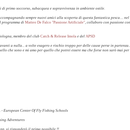
i di primo soccorso, subacquea e sopravvivenza in ambiente ostile.
accompagnando sempre nuovi amici alla scoperta di questa fantastica pesca.... nel
il programma di
Matteo De Falco "Passione Artificiale"
, collaboro con passione co
Bologna, membro del club
Catch & Release Imola
e del
APSD
anti a nulla... a volte esagero e rischio troppo per delle cause perse in partenza.
uello che sono e mi amo per quello che potrei essere ma che forse non sarò mai per 
S. - European Center Of Fly Fishing Schools
shing Adventures
 vi risponderò il prima possibile !!