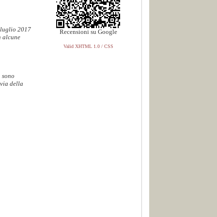
 luglio 2017
Recensioni su Google
n alcune
Valid XHTML 1.0 / CSS
. sono
via della