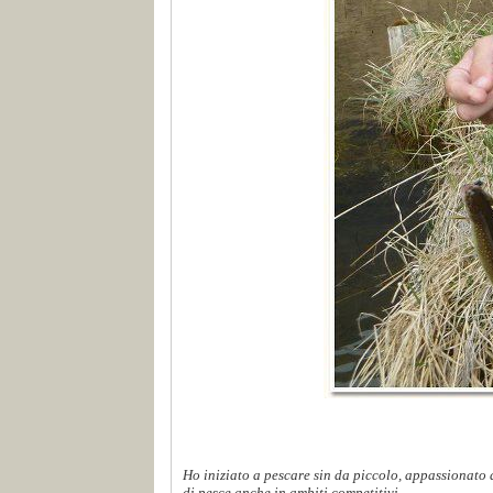
Ho iniziato a pescare sin da piccolo, appassionato d
di pesce anche in ambiti competitivi...