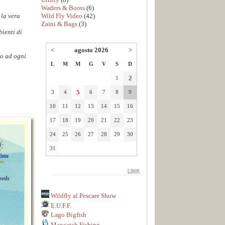
Waders & Boots
(6)
Wild Fly Video
(42)
 la vera
Zaini & Bags
(3)
bienti di
<
agosto 2026
>
to ad ogni
L
M
M
G
V
S
D
2
1
5
3
4
6
7
8
9
10
11
12
13
14
15
16
17
18
19
20
21
22
23
24
25
26
27
28
29
30
31
Wildfly al Pescare Show
E.U.F.F.
Lago Bigfish
Maxcatch Fishing