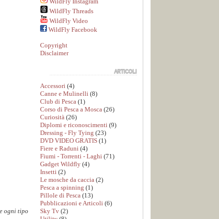
WildFly Instagram
WildFly Threads
WildFly Video
WildFly Facebook
Copyright
Disclaimer
Accessori
(4)
Canne e Mulinelli
(8)
Club di Pesca
(1)
Corso di Pesca a Mosca
(26)
Curiosità
(26)
Diplomi e riconoscimenti
(9)
Dressing - Fly Tying
(23)
DVD VIDEO GRATIS
(1)
Fiere e Raduni
(4)
Fiumi - Torrenti - Laghi
(71)
Gadget Wildfly
(4)
Insetti
(2)
Le mosche da caccia
(2)
Pesca a spinning
(1)
Pillole di Pesca
(13)
Pubblicazioni e Articoli
(6)
Sky Tv
(2)
e ogni tipo
Utility
(8)