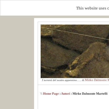
This website uses 
Mirko Dalmonte M
I torrenti del nostro appennino......
di
\\
Home Page
:
Autori
: Mirko Dalmonte Martelli