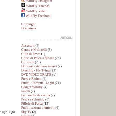
WildFly Instagram
WildFly Threads
WildFly Video
WildFly Facebook
Copyright
Disclaimer
Accessori
(4)
Canne e Mulinelli
(8)
Club di Pesca
(1)
Corso di Pesca a Mosca
(26)
Curiosità
(26)
Diplomi e riconoscimenti
(9)
Dressing - Fly Tying
(23)
DVD VIDEO GRATIS
(1)
Fiere e Raduni
(4)
Fiumi - Torrenti - Laghi
(71)
Gadget Wildfly
(4)
Insetti
(2)
Le mosche da caccia
(2)
Pesca a spinning
(1)
Pillole di Pesca
(13)
Pubblicazioni e Articoli
(6)
Sky Tv
(2)
e ogni tipo
Utility
(8)