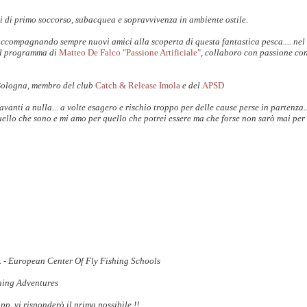
i di primo soccorso, subacquea e sopravvivenza in ambiente ostile.
accompagnando sempre nuovi amici alla scoperta di questa fantastica pesca.... nel
il programma di
Matteo De Falco "Passione Artificiale"
, collaboro con passione co
Bologna, membro del club
Catch & Release Imola
e del
APSD
anti a nulla... a volte esagero e rischio troppo per delle cause perse in partenza.
uello che sono e mi amo per quello che potrei essere ma che forse non sarò mai per 
S. - European Center Of Fly Fishing Schools
shing Adventures
 vi risponderò il prima possibile !!