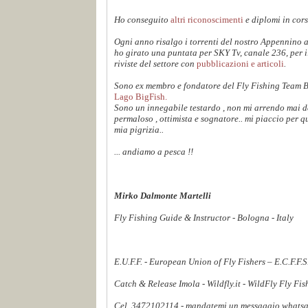
Ho conseguito
altri riconoscimenti
e diplomi in cors
Ogni anno risalgo i torrenti del nostro Appennino 
ho girato una puntata per SKY Tv, canale 236, per 
riviste del settore con
pubblicazioni e articoli
.
Sono ex membro e fondatore del Fly Fishing Team 
Lago BigFish.
Sono un innegabile testardo , non mi arrendo mai dav
permaloso , ottimista e sognatore.. mi piaccio per q
mia pigrizia..
... andiamo a pesca !!
Mirko Dalmonte Martelli
Fly Fishing Guide & Instructor - Bologna - Italy
E.U.F.F. - European Union of Fly Fishers – E.C.F.F.
Catch & Release Imola - Wildfly.it - WildFly Fly Fi
Cel. 3472102114 - mandatemi un messaggio whatsapp,