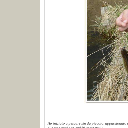
Ho iniziato a pescare sin da piccolo, appassionato d
di pesce anche in ambiti competitivi...