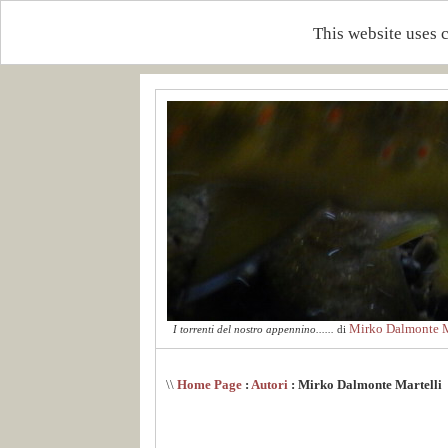
This website uses 
Mirko Dalmonte M
I torrenti del nostro appennino......
di
\\
Home Page
:
Autori
: Mirko Dalmonte Martelli