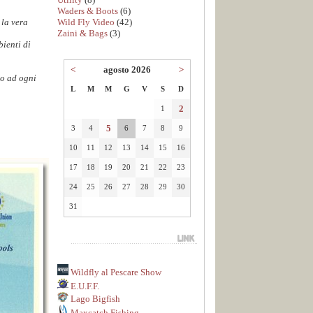
Waders & Boots
(6)
Wild Fly Video
(42)
 la vera
Zaini & Bags
(3)
bienti di
<
agosto 2026
>
to ad ogni
L
M
M
G
V
S
D
2
1
5
3
4
6
7
8
9
10
11
12
13
14
15
16
17
18
19
20
21
22
23
24
25
26
27
28
29
30
31
Wildfly al Pescare Show
E.U.F.F.
Lago Bigfish
Maxcatch Fishing