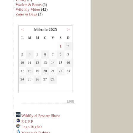
Waders & Boots
(6)
Wild Fly Video
(42)
Zaini & Bags
(3)
<
febbraio 2025
>
L
M
M
G
V
S
D
1
2
3
4
5
6
7
8
9
10
11
12
13
14
15
16
17
18
19
20
21
22
23
24
25
26
27
28
Wildfly al Pescare Show
E.U.F.F.
Lago Bigfish
Maxcatch Fishing