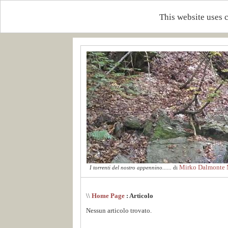
This website uses 
Mirko Dalmonte M
I torrenti del nostro appennino......
di
\\
Home Page
: Articolo
Nessun articolo trovato.