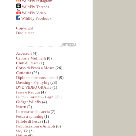
WildFly Instagram
WildFly Threads
WildFly Video
WildFly Facebook
Copyright
Disclaimer
Accessori
(4)
Canne e Mulinelli
(8)
Club di Pesca
(1)
Corso di Pesca a Mosca
(26)
Curiosità
(26)
Diplomi e riconoscimenti
(9)
Dressing - Fly Tying
(23)
DVD VIDEO GRATIS
(1)
Fiere e Raduni
(4)
Fiumi - Torrenti - Laghi
(71)
Gadget Wildfly
(4)
Insetti
(2)
Le mosche da caccia
(2)
Pesca a spinning
(1)
Pillole di Pesca
(13)
Pubblicazioni e Articoli
(6)
Sky Tv
(2)
Utility
(8)