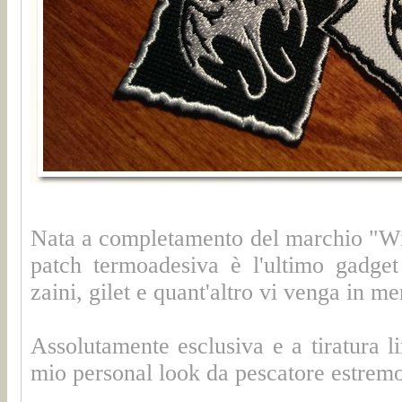
Nata a completamento del marchio "Wild
patch termoadesiva è l'ultimo gadget
zaini, gilet e quant'altro vi venga in me
Assolutamente esclusiva e a tiratura 
mio personal look da pescatore estremo