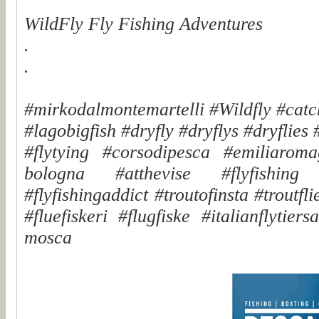
WildFly Fly Fishing Adventures
.
.
#mirkodalmontemartelli #Wildfly #cat
#lagobigfish #dryfly #dryflys #dryflies 
#flytying #corsodipesca #emiliaro
bologna #atthevise #flyfishing 
#flyfishingaddict #troutofinsta #troutfl
#fluefiskeri #flugfiske #italianflyti
mosca