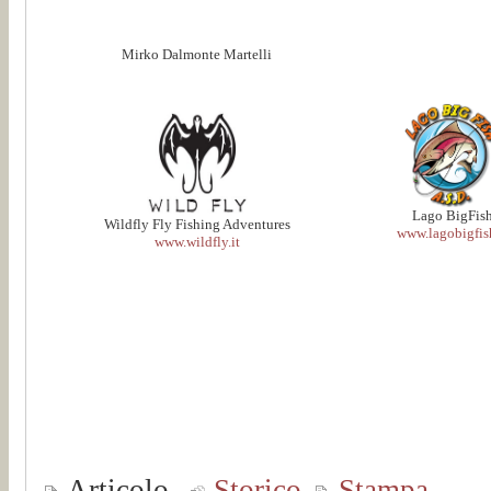
Mirko Dalmonte Martelli
Lago BigFis
Wildfly Fly Fishing Adventures
www.lagobigfish
www.wildfly.it
Articolo
Storico
Stampa