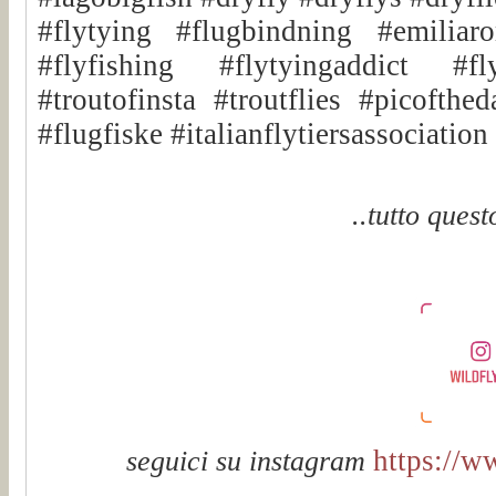
#flytying #flugbindning #emiliar
#flyfishing #flytyingaddict #fly
#troutofinsta #troutflies #picofthe
#flugfiske #italianflytiersassociatio
..tutto quest
https://w
seguici su instagram