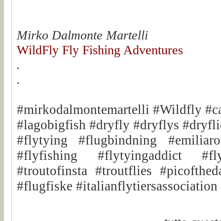
Mirko Dalmonte Martelli
WildFly Fly Fishing Adventures
.
.
#mirkodalmontemartelli #Wildfly #c
#lagobigfish #dryfly #dryflys #dryfli
#flytying #flugbindning #emiliar
#flyfishing #flytyingaddict #fly
#troutofinsta #troutflies #picofthe
#flugfiske #italianflytiersassociatio