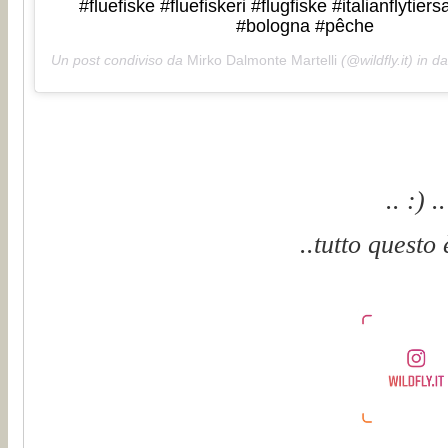
#fluefiske #fluefiskeri #flugfiske #italianflytier
#bologna #pêche
Un post condiviso da
Mirko Dalmonte Martelli
(@wildfly.it) in d
.. :) ..
..tutto questo 