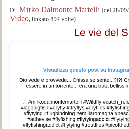
Mirko Dalmonte Martelli
Di
(del 28/09
Video
, linkato 894 volte)
Le vie del S
Visualizza questo post su Instagr
Dio vede e provvede... Chissà se sente...?!?! C
essere in un torrente... era una trota bellissi
. . #mirkodalmontemartelli #Wildfly #catch_re
#lagobigfish #dryfly #dryflys #dryflies #flyfishi
#flytying #flugbindning #emiliaromagna #pe
#atthevise #flyfishing #flytyingaddict #flytyin
#flyfishingaddict #flytying #troutflies #picofth