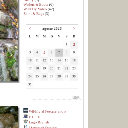
Waders & Boots
(6)
Wild Fly Video
(42)
Zaini & Bags
(3)
<
agosto 2026
>
L
M
M
G
V
S
D
2
1
5
3
4
6
7
8
9
10
11
12
13
14
15
16
17
18
19
20
21
22
23
24
25
26
27
28
29
30
31
Wildfly al Pescare Show
E.U.F.F.
Lago Bigfish
Maxcatch Fishing