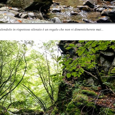
alendolo in rispettoso silenzio è un regalo che non vi dimenticherete mai...