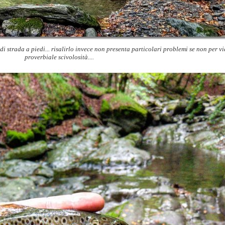
di strada a piedi... risalirlo invece non presenta particolari problemi se non per vi
proverbiale scivolosità....