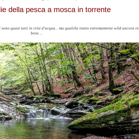
ie della pesca a mosca in torrente
ti sono quasi tutti in crisi d'acqua... ma qualche tratto estremamente wild ancora res
bene....