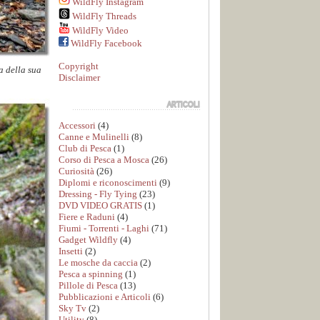
WildFly Instagram
WildFly Threads
WildFly Video
WildFly Facebook
Copyright
a della sua
Disclaimer
Accessori
(4)
Canne e Mulinelli
(8)
Club di Pesca
(1)
Corso di Pesca a Mosca
(26)
Curiosità
(26)
Diplomi e riconoscimenti
(9)
Dressing - Fly Tying
(23)
DVD VIDEO GRATIS
(1)
Fiere e Raduni
(4)
Fiumi - Torrenti - Laghi
(71)
Gadget Wildfly
(4)
Insetti
(2)
Le mosche da caccia
(2)
Pesca a spinning
(1)
Pillole di Pesca
(13)
Pubblicazioni e Articoli
(6)
Sky Tv
(2)
Utility
(8)