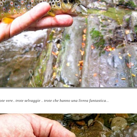
ote vere.. trote selvaggie .. trote che hanno una livrea fantastica...