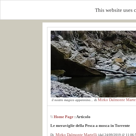
This website uses 
Mirko Dalmonte Martel
il nostro magico appennino...
di
\\
Home Page
: Articolo
Le meraviglie della Pesca a mosca in Torrente
Mirko Dalmonte Martelli
Di
(del 24/09/2019 @ 11:06: