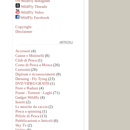
WildFly Instagram
WildFly Threads
WildFly Video
WildFly Facebook
Copyright
Disclaimer
Accessori
(4)
Canne e Mulinelli
(8)
Club di Pesca
(1)
Corso di Pesca a Mosca
(26)
Curiosità
(26)
Diplomi e riconoscimenti
(9)
Dressing - Fly Tying
(23)
DVD VIDEO GRATIS
(1)
Fiere e Raduni
(4)
Fiumi - Torrenti - Laghi
(71)
Gadget Wildfly
(4)
Insetti
(2)
Le mosche da caccia
(2)
Pesca a spinning
(1)
Pillole di Pesca
(13)
Pubblicazioni e Articoli
(6)
Sky Tv
(2)
Utility
(8)