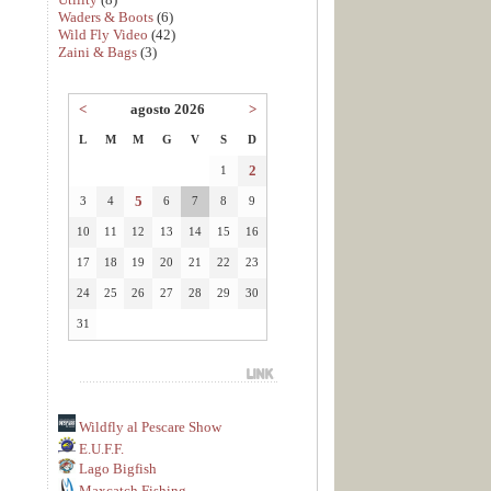
Waders & Boots
(6)
Wild Fly Video
(42)
Zaini & Bags
(3)
<
agosto 2026
>
L
M
M
G
V
S
D
2
1
5
3
4
6
7
8
9
10
11
12
13
14
15
16
17
18
19
20
21
22
23
24
25
26
27
28
29
30
31
Wildfly al Pescare Show
E.U.F.F.
Lago Bigfish
Maxcatch Fishing