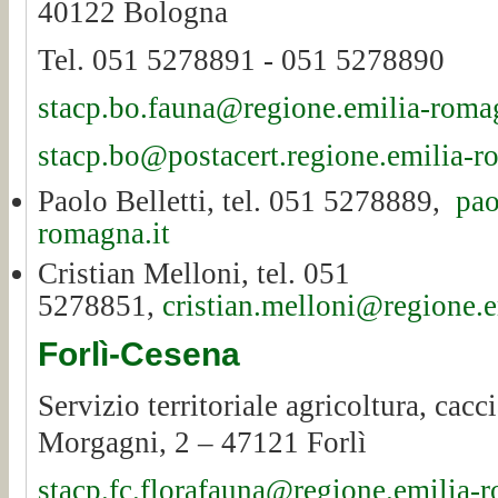
40122 Bologna
Tel. 051 5278891 - 051 5278890
stacp.bo.fauna@regione.emilia-romag
stacp.bo@postacert.regione.emilia-r
Paolo Belletti, tel. 051 5278889,
pao
romagna.it
Cristian Melloni, tel. 051
5278851,
cristian.melloni@regione.e
Forlì-Cesena
Servizio territoriale agricoltura, cacc
Morgagni, 2 – 47121 Forlì
stacp.fc.florafauna@regione.emilia-r