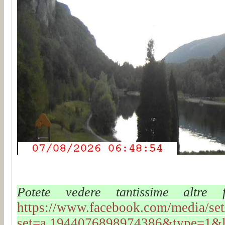
Potete vedere tantissime altre 
https://www.facebook.com/media/set
set=a.1944076898974386&type=1&