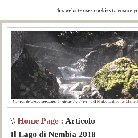
This website uses cookies to ensure y
Mirko Dalmonte Martell
I torrenti del nostro appennino by Alessandro Emeri......
di
\\
Home Page
: Articolo
Il Lago di Nembia 2018