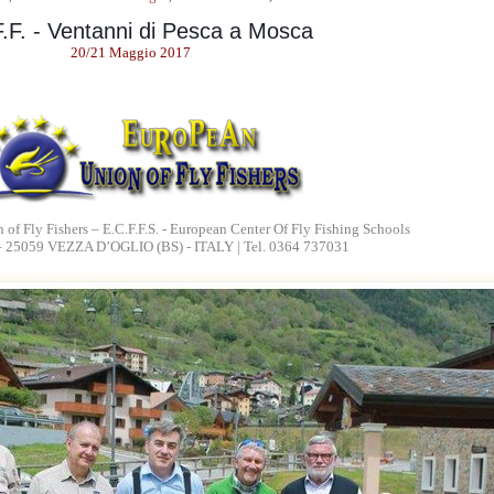
.F. - Ventanni di Pesca a Mosca
20/21 Maggio 2017
 of Fly Fishers – E.C.F.F.S. - European Center Of Fly Fishing Schools
 – 25059 VEZZA D’OGLIO (BS) - ITALY | Tel. 0364 737031