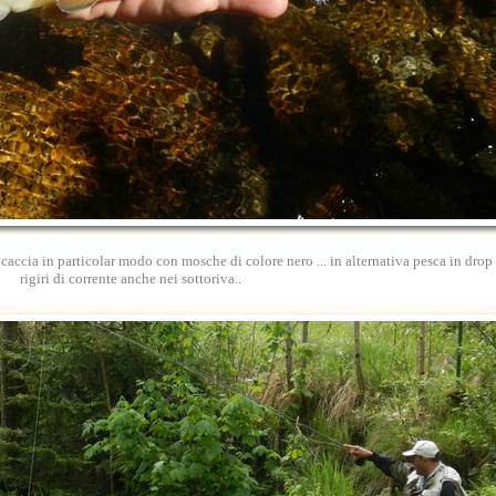
 caccia in particolar modo con mosche di colore nero ... in alternativa pesca in dro
rigiri di corrente anche nei sottoriva..