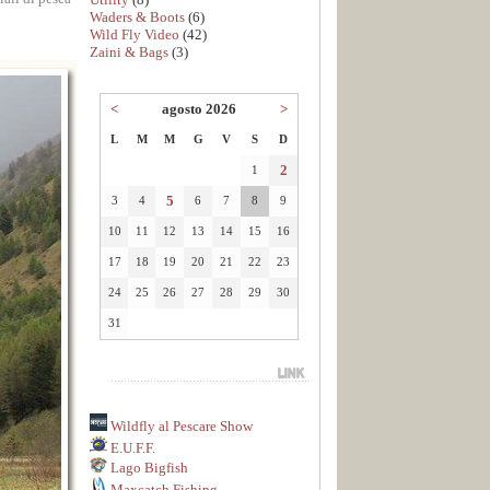
Waders & Boots
(6)
Wild Fly Video
(42)
Zaini & Bags
(3)
<
agosto 2026
>
L
M
M
G
V
S
D
2
1
5
3
4
6
7
8
9
10
11
12
13
14
15
16
17
18
19
20
21
22
23
24
25
26
27
28
29
30
31
Wildfly al Pescare Show
E.U.F.F.
Lago Bigfish
Maxcatch Fishing