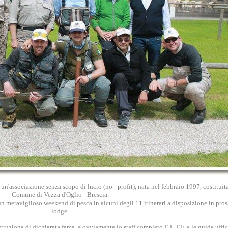
n'associazione senza scopo di lucro (no - profit), nata nel febbraio 1997, costituita 
Comune di Vezza d'Oglio - Brescia.
n meraviglioso weekend di pesca in alcuni degli 11 itinerari a disposizione in pros
lodge.
struzione di dichiarata fama, e ovviamente lo staff completo E.U.F.F. e le guide uffic