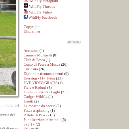
WildFly Instagram
WildFly Threads
WildFly Video
WildFly Facebook
Copyright
Disclaimer
Accessori
(4)
Canne e Mulinelli
(8)
Club di Pesca
(1)
Corso di Pesca a Mosca
(26)
Curiosità
(26)
Diplomi e riconoscimenti
(9)
Dressing - Fly Tying
(23)
DVD VIDEO GRATIS
(1)
Fiere e Raduni
(4)
Fiumi - Torrenti - Laghi
(71)
Gadget Wildfly
(4)
Insetti
(2)
in Italia nel
Le mosche da caccia
(2)
Pesca a spinning
(1)
simità del
Pillole di Pesca
(13)
Pubblicazioni e Articoli
(6)
Sky Tv
(2)
iali di pesca
Utility
(8)