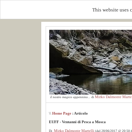
This website uses 
Mirko Dalmonte Martel
il nostro magico appennino...
di
\\
Home Page
: Articolo
EUFF - Ventanni di Pesca a Mosca
Mirko Dalmonte Martelli
Di
(del 28/06/2017 @ 20:50: