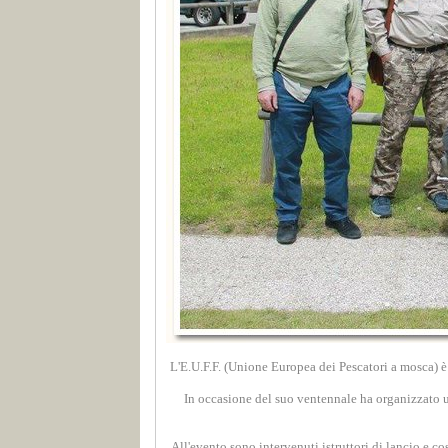
L'E.U.F.F. (Unione Europea dei Pescatori a mosca) è u
In occasione del suo ventennale ha organizzato u
All'evento sono intervenuti istruttori di lancio e co