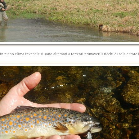
 pieno clima invenale si sono alternati a torrenti primaverili ricchi di sole e trote i