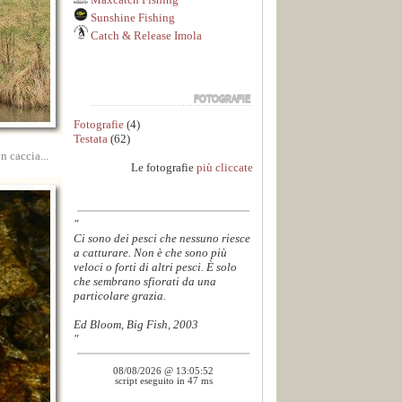
Sunshine Fishing
Catch & Release Imola
Fotografie
(4)
Testata
(62)
n caccia...
Le fotografie
più cliccate
"
Ci sono dei pesci che nessuno riesce
a catturare. Non è che sono più
veloci o forti di altri pesci. È solo
che sembrano sfiorati da una
particolare grazia.
Ed Bloom, Big Fish, 2003
"
08/08/2026 @ 13:05:52
script eseguito in 47 ms