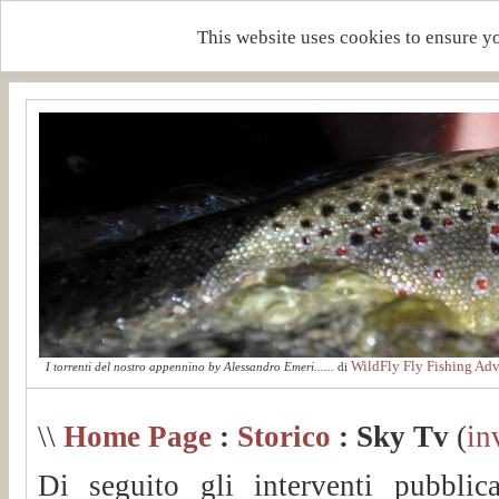
This website uses cookies to ensure y
WildFly Fly Fishing Adv
I torrenti del nostro appennino by Alessandro Emeri......
di
\\
Home Page
:
Storico
: Sky Tv
(
in
Di seguito gli interventi pubblic