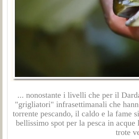
... nonostante i livelli che per il Da
"grigliatori" infrasettimanali che han
torrente pescando, il caldo e la fame s
bellissimo spot per la pesca in acque 
trote v